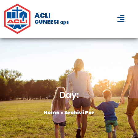
ACLI
CUNEESI
aps
Day:
Home
»
Archivi Per