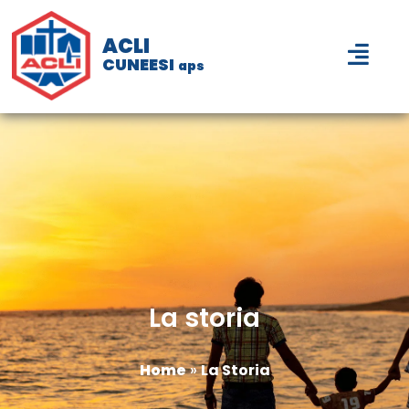
ACLI
CUNEESI
aps
La storia
Home
»
La Storia