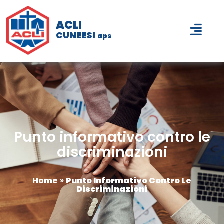
ACLI
CUNEESI
aps
Punto informativo contro le
discriminazioni
Home
»
Punto Informativo Contro Le
Discriminazioni