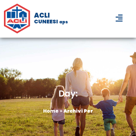
ACLI
CUNEESI
aps
Day:
Home
»
Archivi Per