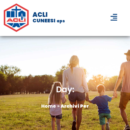
ACLI
CUNEESI
aps
Day:
Home
»
Archivi Per