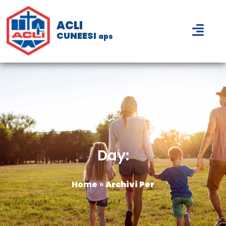
ACLI
CUNEESI
aps
Day:
Home
»
Archivi Per