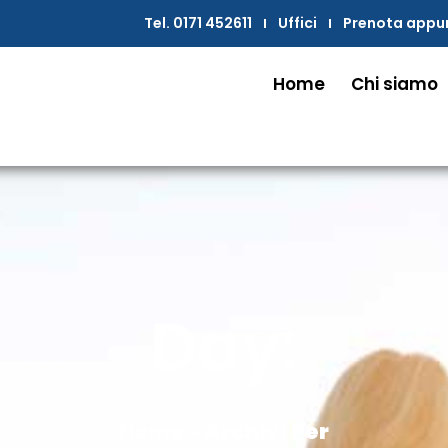
Tel. 0171 452611
Uffici
Prenota app
Home
Chi siamo
Day:
Home
»
Archivi Per