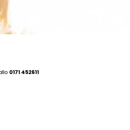
allo
0171 452611