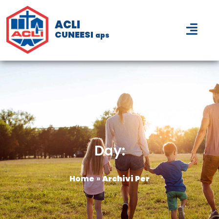
ACLI
CUNEESI
aps
Day:
Home
»
Archivi Per