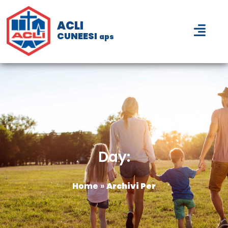
ACLI
CUNEESI
aps
Day:
Home
»
Archivi Per