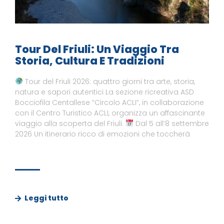
Tour Del Friuli: Un Viaggio Tra
Storia, Cultura E Tradizioni
Tour del Friuli 2026: quattro giorni tra arte, storia,
natura e sapori autentici La sezione ricreativa ASD
Bocciofila Centallese “Circolo ACLI”, in collaborazione
con il Centro Turistico ACLI, organizza un affascinante
viaggio alla scoperta del Friuli.
Dal 5 all’8 settembre
2026 Un itinerario ricco di emozioni che toccherà
Leggi tutto