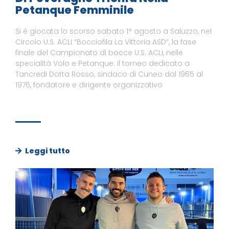
Petanque Femminile
Si è giocata lo scorso sabato 1° agosto a Saluzzo, nel
Circolo U.S. ACLI “Bocciofila La Vittoria ASD”, la fase
finale del Campionato di bocce U.S. ACLI, nelle
specialità Volo e Petanque. Il torneo dedicato a
Tancredi Dotta Rosso, sindaco di Cuneo dal 1965 al
1976, fondatore e dirigente organizzativo
Leggi tutto