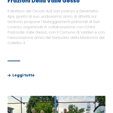
Frazioni Della Valle Gesso
Il direttivo del Circolo Acli San Lorenzo e Desertetto
Aps, giunto al suo undicesimo anno di attività sul
territorio, propone i festeggiamenti patronali di San
Lorenzo, organizzati in collaborazione con l’Unità
Pastorale Valle Gesso, con il Comune di Valdieri e con
l’associazione amici del Santuario della Madonna del
Colletto. Il
Leggi tutto