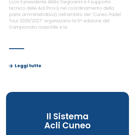
(con il presidente Attilio Degioanni e il supporto
tecnico delle Acli Prov.li, nel coordinamento della
parte amministrativa), nell’ambito del “Cuneo Padel
Tour 2026/2027” organizzano la 5° edizione del
Campionato maschile e la
Leggi tutto
Il Sistema
Acli Cuneo