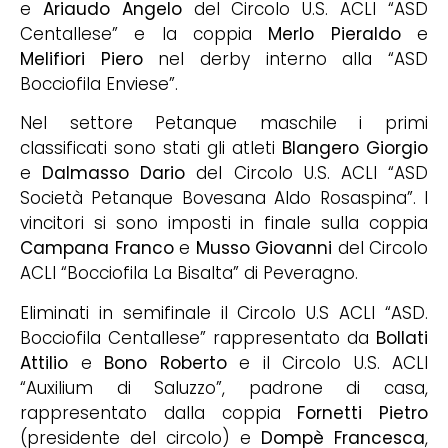
e
Ariaudo Angelo
del Circolo U.S. ACLI “ASD
Centallese” e la coppia
Merlo Pieraldo
e
Melifiori Piero
nel derby interno alla “ASD
Bocciofila Enviese”.
Nel settore Petanque maschile i primi
classificati sono stati gli atleti
Blangero Giorgio
e
Dalmasso Dario
del Circolo U.S. ACLI “ASD
Società Petanque Bovesana Aldo Rosaspina”. I
vincitori si sono imposti in finale sulla coppia
Campana Franco
e
Musso Giovanni
del Circolo
ACLI “Bocciofila La Bisalta” di Peveragno.
Eliminati in semifinale il Circolo U.S ACLI “ASD.
Bocciofila Centallese” rappresentato da
Bollati
Attilio
e
Bono Roberto
e il Circolo U.S. ACLI
“Auxilium di Saluzzo”, padrone di casa,
rappresentato dalla coppia
Fornetti Pietro
(presidente del circolo) e
Dompè Francesca
,