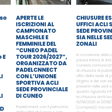
so
APERTE LE
CHIUSURE ES
ISCRIZIONI AL
UFFICI ACLI S
CAMPIONATO
SEDE PROVIN
MASCHILE E
SIA NELLE SE
FEMMINILE DEL
ZONALI
“CUNEO PADEL
In occasione della
o E
TOUR 2026/2027”,
pausa estiva, le Acli
ORGANIZZATO DA
Cuneesi comunicano
PADELCNNECT
di chiusura al pubbl
LI
CON L’UNIONE
uffici della sede di 
Virginio e dei vari ser
SPORTIVA ACLI
presenti nelle sedi z
SEDE PROVINCIALE
quanto riguarda il
LI
DI CUNEO
la chiusura avrà lu
10/08/2026 al 21/08
Padelcnnect con il patrocinio
(compresi); ma sono
SD