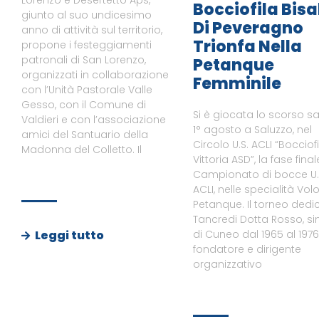
Lorenzo e Desertetto Aps,
Bocciofila Bisa
giunto al suo undicesimo
Di Peveragno
anno di attività sul territorio,
Trionfa Nella
propone i festeggiamenti
patronali di San Lorenzo,
Petanque
organizzati in collaborazione
Femminile
con l’Unità Pastorale Valle
Gesso, con il Comune di
Si è giocata lo scorso s
Valdieri e con l’associazione
1° agosto a Saluzzo, nel
amici del Santuario della
Circolo U.S. ACLI “Bocciof
Madonna del Colletto. Il
Vittoria ASD”, la fase final
Campionato di bocce U.
ACLI, nelle specialità Vol
Petanque. Il torneo dedi
Tancredi Dotta Rosso, s
Leggi tutto
di Cuneo dal 1965 al 1976
fondatore e dirigente
organizzativo