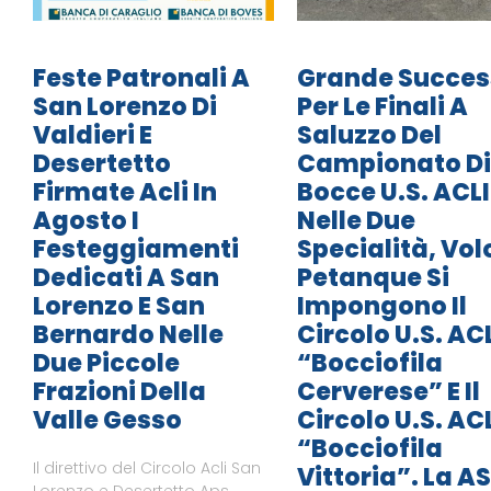
Feste Patronali A
Grande Succes
San Lorenzo Di
Per Le Finali A
Valdieri E
Saluzzo Del
Desertetto
Campionato Di
Firmate Acli In
Bocce U.S. ACLI
Agosto I
Nelle Due
Festeggiamenti
Specialità, Vol
Dedicati A San
Petanque Si
Lorenzo E San
Impongono Il
Bernardo Nelle
Circolo U.S. AC
Due Piccole
“Bocciofila
Frazioni Della
Cerverese” E Il
Valle Gesso
Circolo U.S. AC
“Bocciofila
Il direttivo del Circolo Acli San
Vittoria”. La A