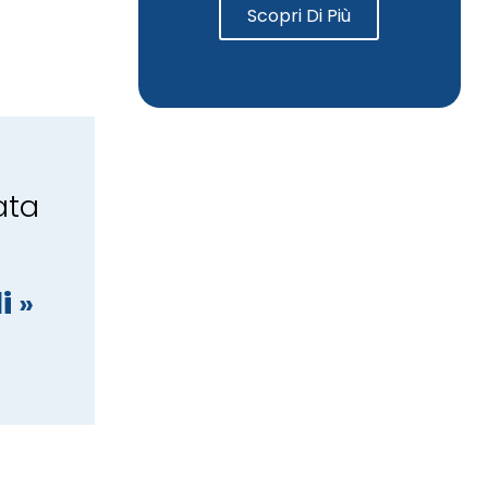
Scopri Di Più
ata
i
»