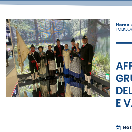
Home
FOLKLOR
AFF
GR
DE
E 
Noti