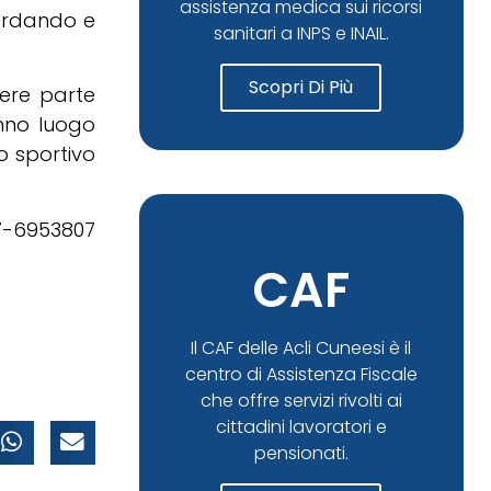
assistenza medica sui ricorsi
uardando e
sanitari a INPS e INAIL.
Scopri Di Più
ere parte
anno luogo
o sportivo
7-6953807
CAF
Il CAF delle Acli Cuneesi è il
centro di Assistenza Fiscale
che offre servizi rivolti ai
cittadini lavoratori e
pensionati.