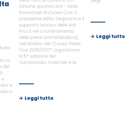
della Città di Cuneo e con
degli
lta
l’Unione sportiva Acli – Sede
Provinciale di Cuneo (con il
presidente Attilio Degioanni e il
supporto tecnico delle Acli
Prov.li, nel coordinamento
Leggi tutto
della parte amministrativa),
nell’ambito del “Cuneo Padel
abato
Tour 2026/2027” organizzano
la 5° edizione del
ila La
Campionato maschile e la
e del
S.
o e
cato a
indaco
Leggi tutto
,