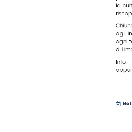
la cul
riscop
Chiun
agli 
ogni t
di Lim
Info:
oppur
Noti