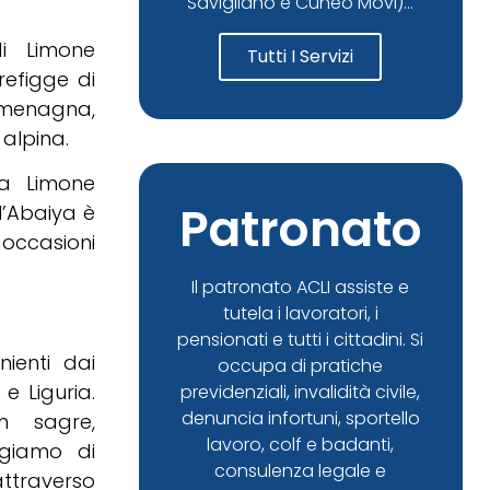
Savigliano e Cuneo Movi)...
di Limone
Tutti I Servizi
refigge di
rmenagna,
 alpina.
 a Limone
Patronato
l’Abaiya è
 occasioni
Il patronato ACLI assiste e
tutela i lavoratori, i
pensionati e tutti i cittadini. Si
ienti dai
occupa di pratiche
e Liguria.
previdenziali, invalidità civile,
denuncia infortuni, sportello
in sagre,
lavoro, colf e badanti,
iggiamo di
consulenza legale e
ttraverso