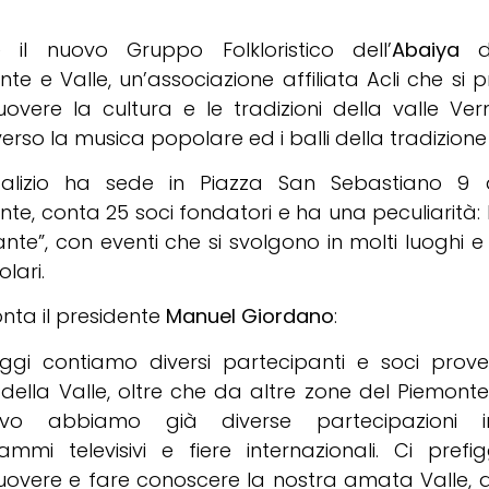
 il nuovo Gruppo Folkloristico dell’
Abaiya
te e Valle, un’associazione affiliata Acli che si p
overe la cultura e le tradizioni della valle Ve
erso la musica popolare ed i balli della tradizione
dalizio ha sede in Piazza San Sebastiano 9
te, conta 25 soci fondatori e ha una peculiarità: 
rante”, con eventi che si svolgono in molti luoghi e
olari.
nta il presidente
Manuel Giordano
:
ggi contiamo diversi partecipanti e soci proven
della Valle, oltre che da altre zone del Piemonte 
ttivo abbiamo già diverse partecipazioni 
ammi televisivi e fiere internazionali. Ci pref
overe e fare conoscere la nostra amata Valle, a