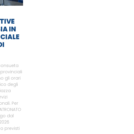
TIVE
IA IN
CIALE
DI
 consueta
 provinciali
 gli orari
ico degli
piazza
vizi
onali. Per
 PATRONATO
ogo dal
/2026
 previsti