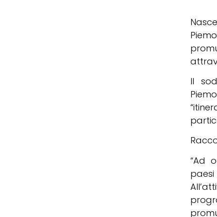
Nasce
Piemon
promu
attrav
Il so
Piemon
“itine
partic
Racco
“Ad o
paesi 
All’a
progr
promu