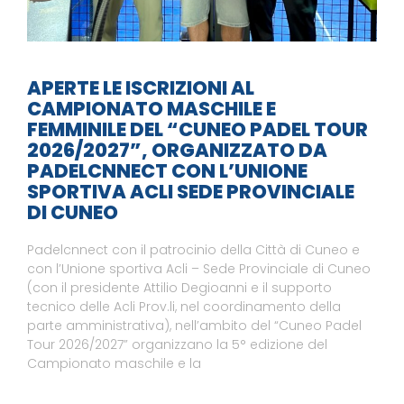
APERTE LE ISCRIZIONI AL
CAMPIONATO MASCHILE E
FEMMINILE DEL “CUNEO PADEL TOUR
2026/2027”, ORGANIZZATO DA
PADELCNNECT CON L’UNIONE
SPORTIVA ACLI SEDE PROVINCIALE
DI CUNEO
Padelcnnect con il patrocinio della Città di Cuneo e
con l’Unione sportiva Acli – Sede Provinciale di Cuneo
(con il presidente Attilio Degioanni e il supporto
tecnico delle Acli Prov.li, nel coordinamento della
parte amministrativa), nell’ambito del “Cuneo Padel
Tour 2026/2027” organizzano la 5° edizione del
Campionato maschile e la