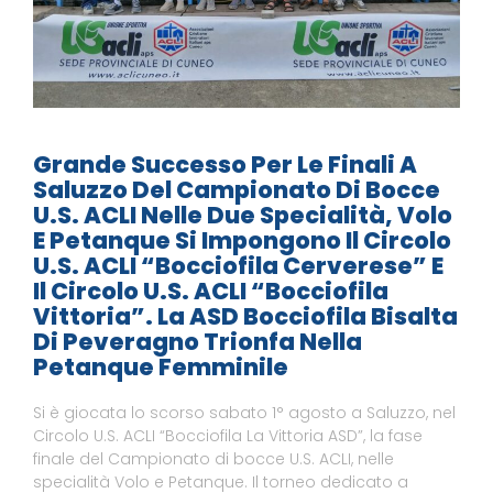
Grande Successo Per Le Finali A
Saluzzo Del Campionato Di Bocce
U.S. ACLI Nelle Due Specialità, Volo
E Petanque Si Impongono Il Circolo
U.S. ACLI “Bocciofila Cerverese” E
Il Circolo U.S. ACLI “Bocciofila
Vittoria”. La ASD Bocciofila Bisalta
Di Peveragno Trionfa Nella
Petanque Femminile
Si è giocata lo scorso sabato 1° agosto a Saluzzo, nel
Circolo U.S. ACLI “Bocciofila La Vittoria ASD”, la fase
finale del Campionato di bocce U.S. ACLI, nelle
specialità Volo e Petanque. Il torneo dedicato a