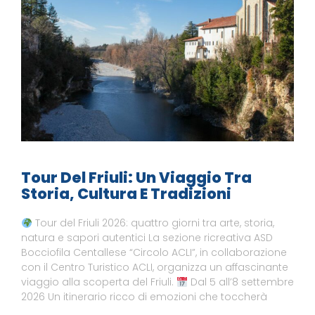
Tour Del Friuli: Un Viaggio Tra
Storia, Cultura E Tradizioni
Tour del Friuli 2026: quattro giorni tra arte, storia,
natura e sapori autentici La sezione ricreativa ASD
Bocciofila Centallese “Circolo ACLI”, in collaborazione
con il Centro Turistico ACLI, organizza un affascinante
viaggio alla scoperta del Friuli.
Dal 5 all’8 settembre
2026 Un itinerario ricco di emozioni che toccherà