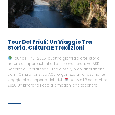
Tour Del Friuli: Un Viaggio Tra
Storia, Cultura E Tradizioni
Tour del Friuli 2026: quattro giorni tra arte, storia,
natura e sapori autentici La sezione ricreativa ASD
Bocciofila Centallese “Circolo ACLI”, in collaborazione
con il Centro Turistico ACLI, organizza un affascinante
viaggio alla scoperta del Friuli.
Dal 5 all’8 settembre
2026 Un itinerario ricco di emozioni che toccherà