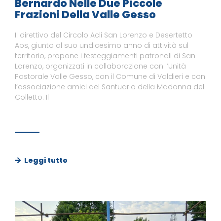
Bernardo Nelle Due Piccole
Frazioni Della Valle Gesso
Il direttivo del Circolo Acli San Lorenzo e Desertetto
Aps, giunto al suo undicesimo anno di attività sul
territorio, propone i festeggiamenti patronali di San
Lorenzo, organizzati in collaborazione con l’Unità
Pastorale Valle Gesso, con il Comune di Valdieri e con
l’associazione amici del Santuario della Madonna del
Colletto. Il
Leggi tutto