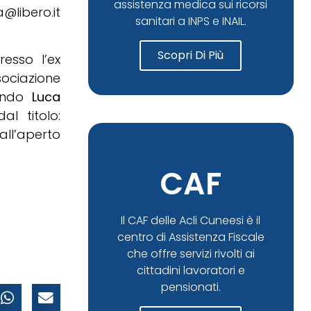
assistenza medica sui ricorsi
a@libero.it
sanitari a INPS e INAIL.
Scopri Di Più
esso l’ex
ociazione
tando
Luca
l titolo:
all’aperto
CAF
Il CAF delle Acli Cuneesi è il
centro di Assistenza Fiscale
che offre servizi rivolti ai
cittadini lavoratori e
pensionati.