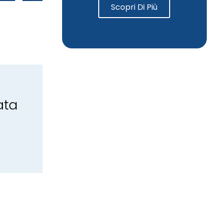
Scopri Di Più
ata