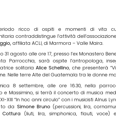
riodo ricco di ospiti e momenti di vita cu
taria contraddistingue l’attività dell’associazion
ggio,
affiliata ACLI, di Marmora – Valle Maira.
 31 agosto alle ore 17, presso l’ex Monastero Bene
ta Parrocchia, sarà ospite l’antropologa, ins
atrice solitaria
Alice Schellino
, che presenterà “Vi
e. Nelle terre Alte del Guatemala tra le donne ma
ica 8 settembre, alle ore 16.30, nella parrocc
o e Massimino, si terrà il concerto di musica med
 XI-XIII “In hoc anni circulo” con i musicisti Alnus L
ato da
Simone Bruno
(percussioni, lira, cornamu
 Cottura
(liuti, lira, simphonica, flauti, voce)