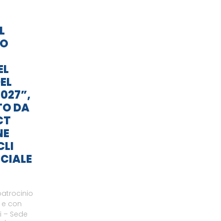
L
TO
EL
EL
027”,
TO DA
CT
NE
CLI
CIALE
patrocinio
o e con
li – Sede