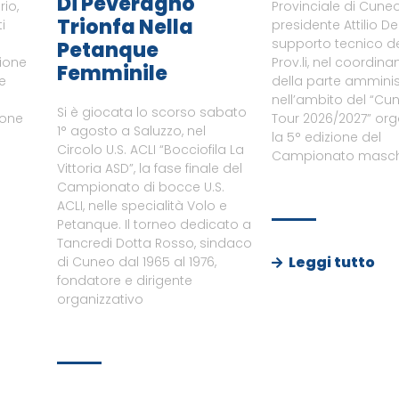
Di Peveragno
rio,
Provinciale di Cuneo
Trionfa Nella
i
presidente Attilio De
supporto tecnico del
Petanque
zione
Prov.li, nel coordin
Femminile
le
della parte amminist
nell’ambito del “Cu
Si è giocata lo scorso sabato
ione
Tour 2026/2027” or
1° agosto a Saluzzo, nel
a
la 5° edizione del
Circolo U.S. ACLI “Bocciofila La
Campionato maschi
Vittoria ASD”, la fase finale del
Campionato di bocce U.S.
ACLI, nelle specialità Volo e
Petanque. Il torneo dedicato a
Tancredi Dotta Rosso, sindaco
Leggi tutto
di Cuneo dal 1965 al 1976,
fondatore e dirigente
organizzativo