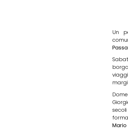
Un pe
comuni
Passa
Sabato
borga
viaggi
margin
Domen
Giorgi
secoli
form
Mario