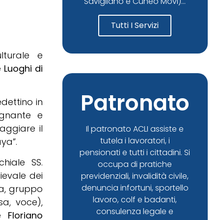
Savigliano e Cuneo Movi)...
Tutti I Servizi
lturale e
e
Luoghi di
Patronato
dettino in
egnante e
aggiare il
Il patronato ACLI assiste e
tutela i lavoratori, i
ya”.
pensionati e tutti i cittadini. Si
hiale SS.
occupa di pratiche
ievale dei
previdenziali, invalidità civile,
denuncia infortuni, sportello
yra, gruppo
lavoro, colf e badanti,
sa, voce),
consulenza legale e
 e
Floriano