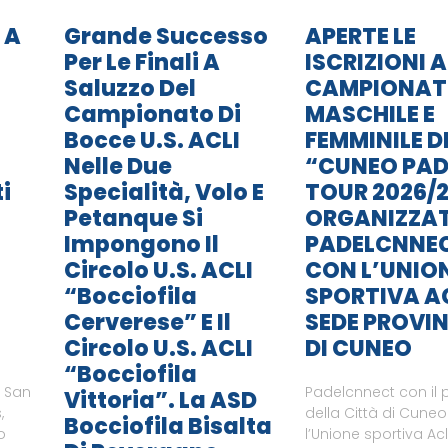
 A
Grande Successo
APERTE LE
Per Le Finali A
ISCRIZIONI A
Saluzzo Del
CAMPIONA
Campionato Di
MASCHILE E
Bocce U.S. ACLI
FEMMINILE D
Nelle Due
“CUNEO PAD
i
Specialità, Volo E
TOUR 2026/2
Petanque Si
ORGANIZZA
Impongono Il
PADELCNNE
Circolo U.S. ACLI
CON L’UNIO
“Bocciofila
SPORTIVA A
Cerverese” E Il
SEDE PROVIN
Circolo U.S. ACLI
DI CUNEO
“Bocciofila
i San
Padelcnnect con il 
Vittoria”. La ASD
,
della Città di Cune
Bocciofila Bisalta
o
l’Unione sportiva Ac