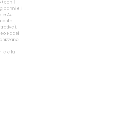
 (con il
gioanni e il
le Acli
amento
rativa),
neo Padel
ganizzano
le e la