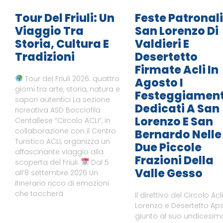
Tour Del Friuli: Un
Feste Patronali
Viaggio Tra
San Lorenzo Di
Storia, Cultura E
Valdieri E
Tradizioni
Desertetto
Firmate Acli In
Tour del Friuli 2026: quattro
Agosto I
giorni tra arte, storia, natura e
Festeggiament
sapori autentici La sezione
Dedicati A San
ricreativa ASD Bocciofila
Lorenzo E San
Centallese “Circolo ACLI”, in
collaborazione con il Centro
Bernardo Nelle
Turistico ACLI, organizza un
Due Piccole
affascinante viaggio alla
Frazioni Della
scoperta del Friuli.
Dal 5
Valle Gesso
all’8 settembre 2026 Un
itinerario ricco di emozioni
che toccherà
Il direttivo del Circolo Acl
Lorenzo e Desertetto Aps
giunto al suo undicesim