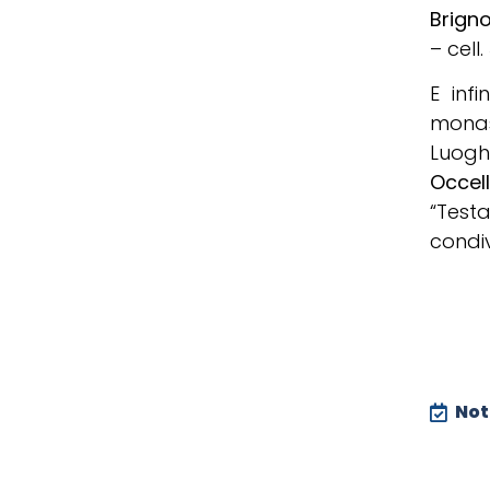
Brign
– cell
E inf
monas
Luogh
Occell
“Test
condiv
Noti