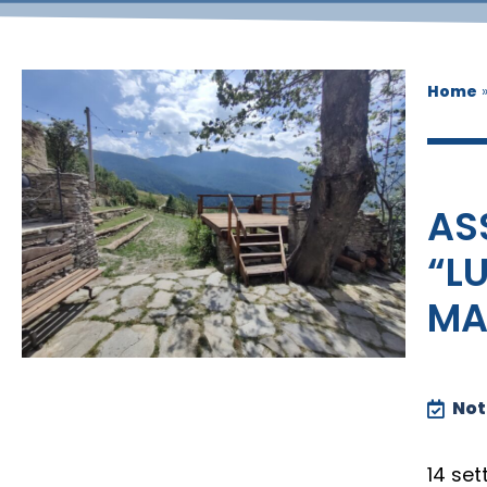
Home
AS
“L
MA
Noti
14 se