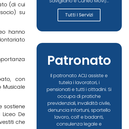
Savigliano e Cuneo Movi)...
to (di cui
socio) su
Tutti I Servizi
uneo hanno
ontariato
Patronato
’importanza
Il patronato ACLI assiste e
pato, con
tutela i lavoratori, i
eo Musicale
pensionati e tutti i cittadini. Si
occupa di pratiche
previdenziali, invalidità civile,
e sostiene
denuncia infortuni, sportello
l Liceo De
lavoro, colf e badanti,
estiti che
consulenza legale e