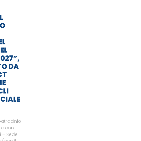
L
TO
EL
EL
027”,
TO DA
CT
NE
CLI
CIALE
patrocinio
o e con
li – Sede
 (con il