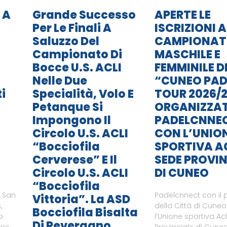
 A
Grande Successo
APERTE LE
Per Le Finali A
ISCRIZIONI A
Saluzzo Del
CAMPIONA
Campionato Di
MASCHILE E
Bocce U.S. ACLI
FEMMINILE D
Nelle Due
“CUNEO PAD
i
Specialità, Volo E
TOUR 2026/2
Petanque Si
ORGANIZZA
Impongono Il
PADELCNNE
Circolo U.S. ACLI
CON L’UNIO
“Bocciofila
SPORTIVA A
Cerverese” E Il
SEDE PROVIN
Circolo U.S. ACLI
DI CUNEO
“Bocciofila
i San
Padelcnnect con il 
Vittoria”. La ASD
,
della Città di Cune
Bocciofila Bisalta
o
l’Unione sportiva Ac
Di Peveragno
rio,
Provinciale di Cuneo