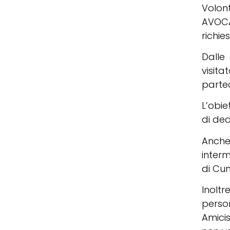
Volont
AVOCA
richie
Dalle
visit
partec
L’obie
di ded
Anche
interm
di Cu
Inolt
person
Amici