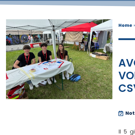
Home
AV
VO
CS
Noti
Il 5 