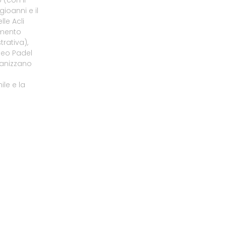
gioanni e il
le Acli
amento
rativa),
neo Padel
ganizzano
le e la