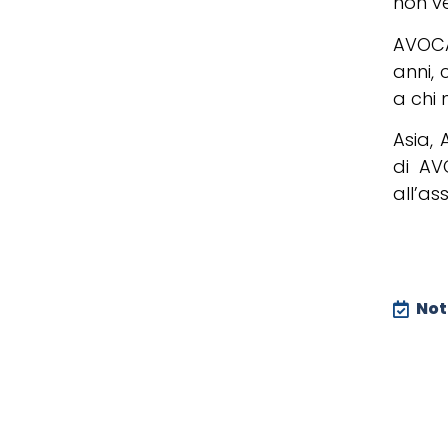
non v
AVOCA
anni, 
a chi 
Asia, 
di AV
all’as
Noti