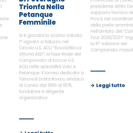
Trionfa Nella
i
presidente Attilio De
supporto tecnico del
Petanque
zione
Prov.li, nel coordin
Femminile
le
della parte amminist
nell’ambito del “Cu
Si è giocata lo scorso sabato
ione
Tour 2026/2027” or
1° agosto a Saluzzo, nel
a
la 5° edizione del
Circolo U.S. ACLI “Bocciofila La
Campionato maschi
Vittoria ASD”, la fase finale del
Campionato di bocce U.S.
ACLI, nelle specialità Volo e
Petanque. Il torneo dedicato a
Tancredi Dotta Rosso, sindaco
Leggi tutto
di Cuneo dal 1965 al 1976,
fondatore e dirigente
organizzativo