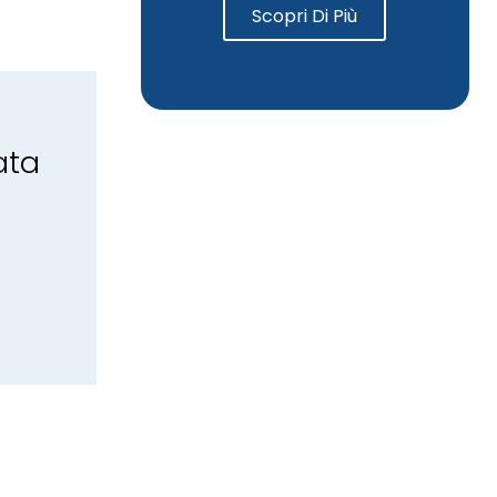
Scopri Di Più
ata