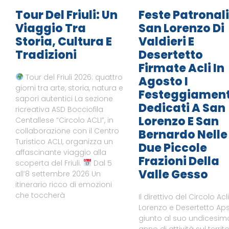
Tour Del Friuli: Un
Feste Patronali
Viaggio Tra
San Lorenzo Di
Storia, Cultura E
Valdieri E
Tradizioni
Desertetto
Firmate Acli In
Tour del Friuli 2026: quattro
Agosto I
giorni tra arte, storia, natura e
Festeggiament
sapori autentici La sezione
Dedicati A San
ricreativa ASD Bocciofila
Lorenzo E San
Centallese “Circolo ACLI”, in
collaborazione con il Centro
Bernardo Nelle
Turistico ACLI, organizza un
Due Piccole
affascinante viaggio alla
Frazioni Della
scoperta del Friuli.
Dal 5
Valle Gesso
all’8 settembre 2026 Un
itinerario ricco di emozioni
che toccherà
Il direttivo del Circolo Acl
Lorenzo e Desertetto Aps
giunto al suo undicesim
anno di attività sul territo