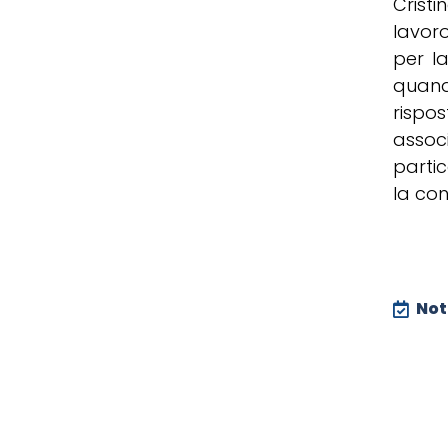
Cristi
lavor
per la
quand
rispo
assoc
parti
la con
Noti