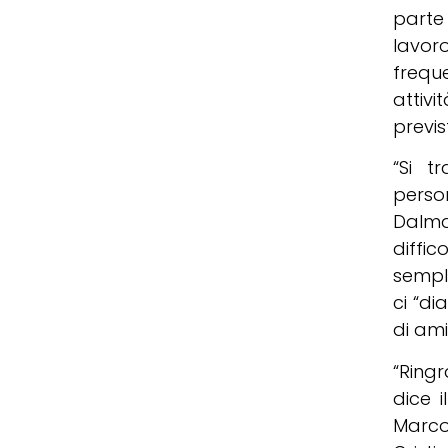
parte 
lavoro
frequ
attiv
previs
“Si t
person
Dalma
diffic
sempli
ci “di
di ami
“Ring
dice i
Marco