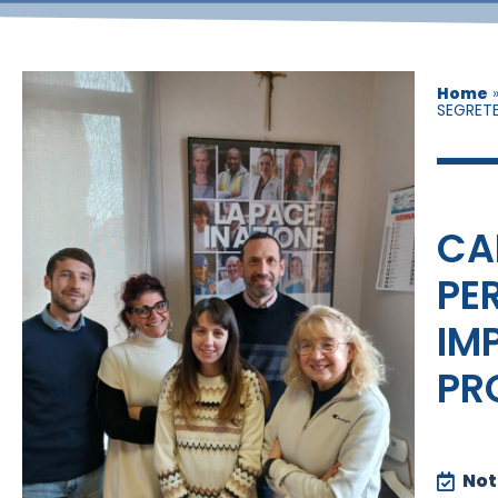
Home
SEGRETE
CA
PE
IM
PR
Noti