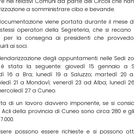
re nei relativi Comuni da parte dei Circoli che h
rizzazione a somministrare cibo e bevande.
documentazione viene portata durante il mese di
stessi operatori della Segreteria, che si recano 
i, per la consegna ai presidenti che provved
uirli ai soci.
endarizzazione degli appuntamenti nelle Sedi zona
 è stata la seguente: giovedì 15 gennaio a Sa
dì 16 a Bra; lunedì 19 a Saluzzo; martedì 20 a
ledì 21 a Mondovì; venerdì 23 ad Alba; lunedì 2
mercoledì 27 a Cuneo.
atta di un lavoro davvero imponente, se si consi
i Acli della provincia di Cuneo sono circa 280 e gli
37.000.
ssere possono essere richieste e si possono ot