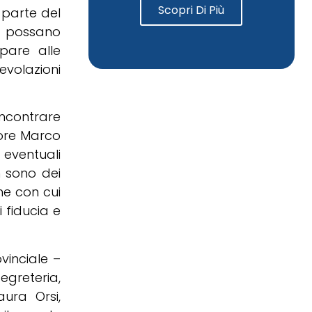
Scopri Di Più
 parte del
ci possano
pare alle
evolazioni
ncontrare
tore Marco
 eventuali
n sono dei
ne con cui
 fiducia e
vinciale –
egreteria,
aura Orsi,