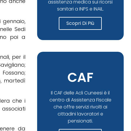
anno anche
assistenza medica sui ricorsi
sanitari a INPS e INAIL.
 gennaio,
Scopri Di Più
nelle Sedi
ono poi a
li, per il
vigliano;
CAF
 Fossano;
6, martedì
Il CAF delle Acli Cuneesi è il
centro di Assistenza Fiscale
dera che i
che offre servizi rivolti ai
 associati
cittadini lavoratori e
pensionati.
tenere da