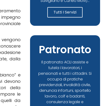
Savigliano e Cuneo Movi)...
seramento
Tutti I Servizi
n impegno
ovinciale
 vengono
Patronato
r conoscere
readesione
te, dalla
Il patronato ACLI assiste e
tutela i lavoratori, i
pensionati e tutti i cittadini. Si
 bianco” e
occupa di pratiche
ivi devono
previdenziali, invalidità civile,
ori della
denuncia infortuni, sportello
ampare le
lavoro, colf e badanti,
 quelli da
consulenza legale e