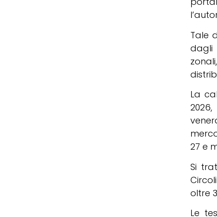
porta
l’auto
Tale 
dagli 
zonal
distrib
La cal
2026,
vener
merco
27 e 
Si tr
Circol
oltre 
Le te