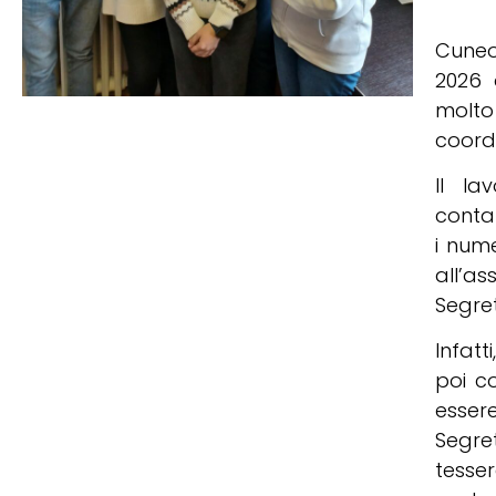
Cuneo
2026 
molto
coord
Il la
contat
i num
all’a
Segret
Infat
poi c
esser
Segre
tesse