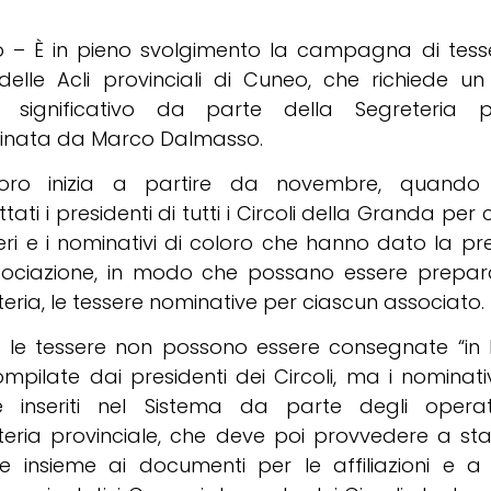
 – È in pieno svolgimento la campagna di tes
delle Acli provinciali di Cuneo, che richiede u
 significativo da parte della Segreteria pr
inata da Marco Dalmasso.
voro inizia a partire da novembre, quando
tati i presidenti di tutti i Circoli della Granda pe
eri e i nominativi di coloro che hanno dato la p
ssociazione, in modo che possano essere prepara
eria, le tessere nominative per ciascun associato.
ti, le tessere non possono essere consegnate “in
ompilate dai presidenti dei Circoli, ma i nominat
e inseriti nel Sistema da parte degli operat
teria provinciale, che deve poi provvedere a st
re insieme ai documenti per le affiliazioni e a