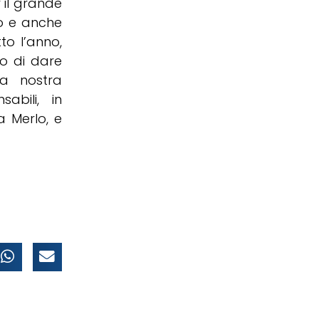
 il grande
o e anche
to l’anno,
o di dare
lla nostra
abili, in
a Merlo, e