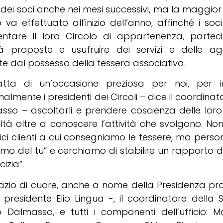
dei soci anche nei mesi successivi, ma la maggior
 va effettuato all’inizio dell’anno, affinché i so
entare il loro Circolo di appartenenza, parteci
ità proposte e usufruire dei servizi e delle ag
te dal possesso della tessera associativa.
ratta di un’occasione preziosa per noi, per i
almente i presidenti dei Circoli – dice il coordina
sso – ascoltarli e prendere coscienza delle loro
oltà oltre a conoscere l’attività che svolgono. No
ci clienti a cui consegniamo le tessere, ma perso
amo del tu” e cerchiamo di stabilire un rapporto di
cizia”.
razio di cuore, anche a nome della Presidenza pro
l presidente Elio Lingua -, il coordinatore della S
 Dalmasso, e tutti i componenti dell’ufficio: M