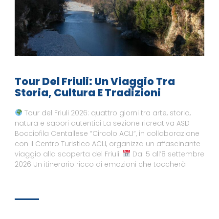
Tour Del Friuli: Un Viaggio Tra
Storia, Cultura E Tradizioni
Tour del Friuli 2026: quattro giorni tra arte, storia,
natura e sapori autentici La sezione ricreativa ASD
Bocciofila Centallese “Circolo ACLI”, in collaborazione
con il Centro Turistico ACLI, organizza un affascinante
viaggio alla scoperta del Friuli.
Dal 5 all’8 settembre
2026 Un itinerario ricco di emozioni che toccherà