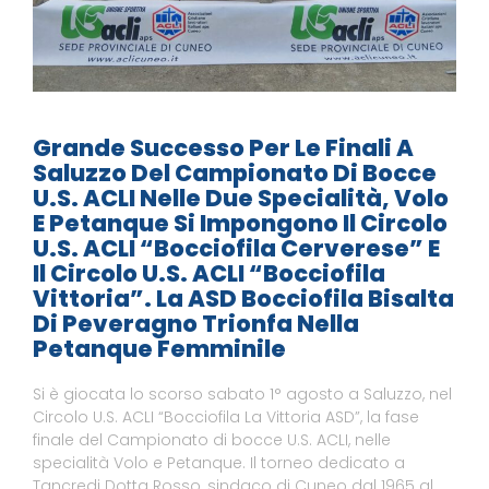
Grande Successo Per Le Finali A
Saluzzo Del Campionato Di Bocce
U.S. ACLI Nelle Due Specialità, Volo
E Petanque Si Impongono Il Circolo
U.S. ACLI “Bocciofila Cerverese” E
Il Circolo U.S. ACLI “Bocciofila
Vittoria”. La ASD Bocciofila Bisalta
Di Peveragno Trionfa Nella
Petanque Femminile
Si è giocata lo scorso sabato 1° agosto a Saluzzo, nel
Circolo U.S. ACLI “Bocciofila La Vittoria ASD”, la fase
finale del Campionato di bocce U.S. ACLI, nelle
specialità Volo e Petanque. Il torneo dedicato a
Tancredi Dotta Rosso, sindaco di Cuneo dal 1965 al