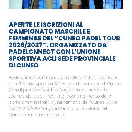
APERTE LE ISCRIZIONI AL
CAMPIONATO MASCHILE E
FEMMINILE DEL “CUNEO PADEL TOUR
2026/2027”, ORGANIZZATO DA
PADELCNNECT CON L’UNIONE
SPORTIVA ACLI SEDE PROVINCIALE
DI CUNEO
Padelcnnect con il patrocinio della Città di Cuneo e
con l’Unione sportiva Acli – Sede Provinciale di Cuneo
(con il presidente Attilio Degioanni e il supporto
tecnico delle Acli Prov.li, nel coordinamento della
parte amministrativa), nell’ambito del “Cuneo Padel
Tour 2026/2027” organizzano la 5° edizione del
Campionato maschile e la