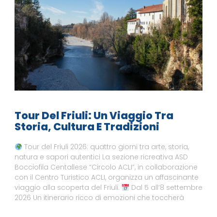
Tour Del Friuli: Un Viaggio Tra
Storia, Cultura E Tradizioni
Tour del Friuli 2026: quattro giorni tra arte, storia,
natura e sapori autentici La sezione ricreativa ASD
Bocciofila Centallese “Circolo ACLI”, in collaborazione
con il Centro Turistico ACLI, organizza un affascinante
viaggio alla scoperta del Friuli.
Dal 5 all’8 settembre
2026 Un itinerario ricco di emozioni che toccherà