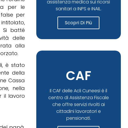
assistenza medica sui ricorsi
ia per le
sanitari a INPS e INAIL.
false per
intitolato,
Scopri Di Più
. Si batté
ità delle
rata alla
orzato.
i, è stato
CAF
nte della
ione Cassa
one, nella
Il CAF delle Acli Cuneesi è il
 il lavoro
centro di Assistenza Fiscale
che offre servizi rivolti ai
cittadini lavoratori e
pensionati.
a del papà.