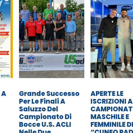
 A
Grande Successo
APERTE LE
Per Le Finali A
ISCRIZIONI A
Saluzzo Del
CAMPIONA
Campionato Di
MASCHILE E
Bocce U.S. ACLI
FEMMINILE D
Nelle Due
“CUNEO PAD