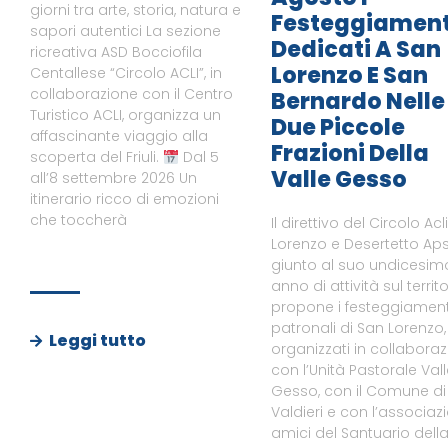
giorni tra arte, storia, natura e
Festeggiament
sapori autentici La sezione
Dedicati A San
ricreativa ASD Bocciofila
Lorenzo E San
Centallese “Circolo ACLI”, in
collaborazione con il Centro
Bernardo Nelle
Turistico ACLI, organizza un
Due Piccole
affascinante viaggio alla
Frazioni Della
scoperta del Friuli.
Dal 5
Valle Gesso
all’8 settembre 2026 Un
itinerario ricco di emozioni
che toccherà
Il direttivo del Circolo Acl
Lorenzo e Desertetto Aps
giunto al suo undicesim
anno di attività sul territo
propone i festeggiament
patronali di San Lorenzo,
Leggi tutto
organizzati in collabora
con l’Unità Pastorale Val
Gesso, con il Comune di
Valdieri e con l’associaz
amici del Santuario dell