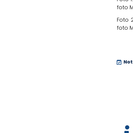
foto M
Foto 
foto M
Noti