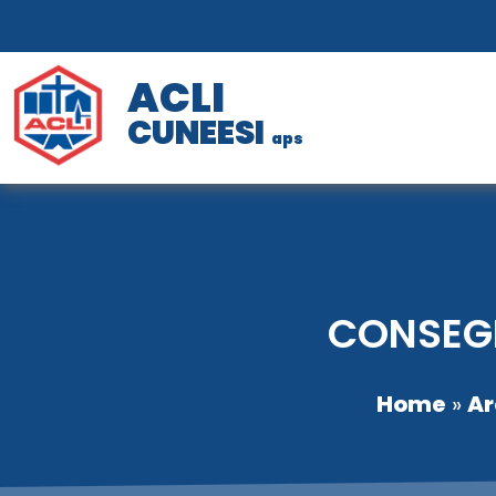
ACLI
CUNEESI
aps
CONSEGN
Home
»
Ar