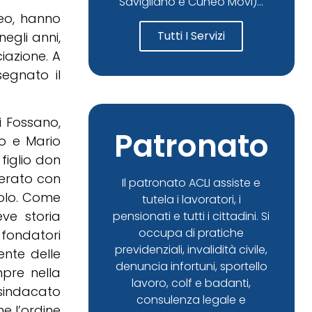
Savigliano e Cuneo Movi)...
neo, hanno
Tutti I Servizi
egli anni,
iazione. A
segnato il
i Fossano,
Patronato
io e Mario
figlio don
perato con
Il patronato ACLI assiste e
olo. Come
tutela i lavoratori, i
ve storia
pensionati e tutti i cittadini. Si
occupa di pratiche
fondatori
previdenziali, invalidità civile,
ente delle
denuncia infortuni, sportello
mpre nella
lavoro, colf e badanti,
 sindacato
consulenza legale e
e l’ordine