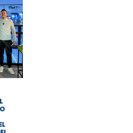
L
TO
EL
EL