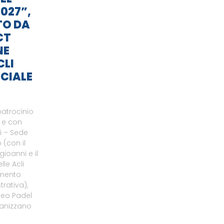
027”,
TO DA
CT
NE
CLI
CIALE
patrocinio
o e con
li – Sede
 (con il
gioanni e il
le Acli
amento
rativa),
neo Padel
ganizzano