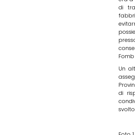
di tr
fabbr
evitar
possi
press
conse
Fomb 
Un alt
asseg
Provi
di ri
condiv
svolto
Foto 1