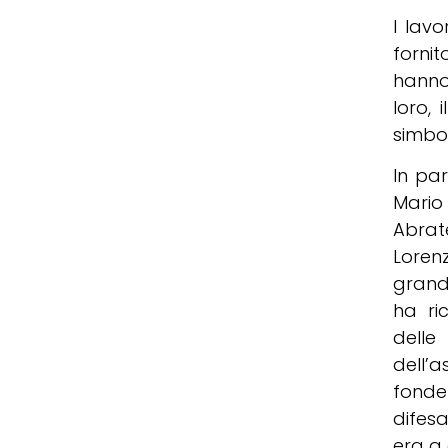
I lavo
fornit
hanno 
loro,
simbol
In par
Mario
Abrate
Lorenz
grand
ha ri
delle
dell’
fonde
difesa
era a 