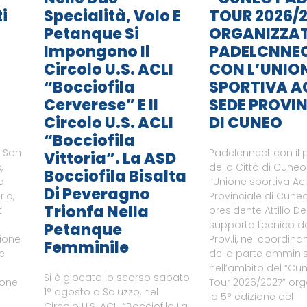
i
Specialità, Volo E
TOUR 2026/2
Petanque Si
ORGANIZZA
Impongono Il
PADELCNNE
Circolo U.S. ACLI
CON L’UNIO
“Bocciofila
SPORTIVA A
Cerverese” E Il
SEDE PROVIN
Circolo U.S. ACLI
DI CUNEO
“Bocciofila
i San
Padelcnnect con il 
Vittoria”. La ASD
,
della Città di Cune
Bocciofila Bisalta
o
l’Unione sportiva Ac
Di Peveragno
rio,
Provinciale di Cuneo
Trionfa Nella
i
presidente Attilio De
supporto tecnico del
Petanque
zione
Prov.li, nel coordin
Femminile
le
della parte amminist
nell’ambito del “Cu
Si è giocata lo scorso sabato
ione
Tour 2026/2027” or
1° agosto a Saluzzo, nel
a
la 5° edizione del
Circolo U.S. ACLI “Bocciofila La