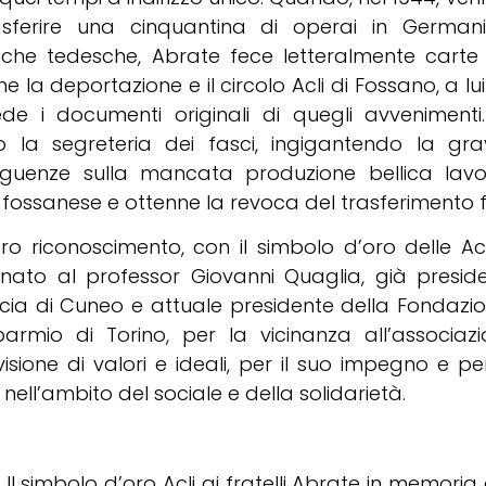
asferire una cinquantina di operai in German
iche tedesche, Abrate fece letteralmente carte 
ne la deportazione e il circolo Acli di Fossano, a lui 
ede i documenti originali di quegli avvenimenti
o la segreteria dei fasci, ingigantendo la grav
guenze sulla mancata produzione bellica lavo
fossanese e ottenne la revoca del trasferimento f
ro riconoscimento, con il simbolo d’oro delle Acl
nato al professor Giovanni Quaglia, già preside
ncia di Cuneo e attuale presidente della Fondaz
sparmio di Torino, per la vicinanza all’associazi
isione di valori e ideali, per il suo impegno e per
 nell’ambito del sociale e della solidarietà.
. Il simbolo d’oro Acli ai fratelli Abrate in memori