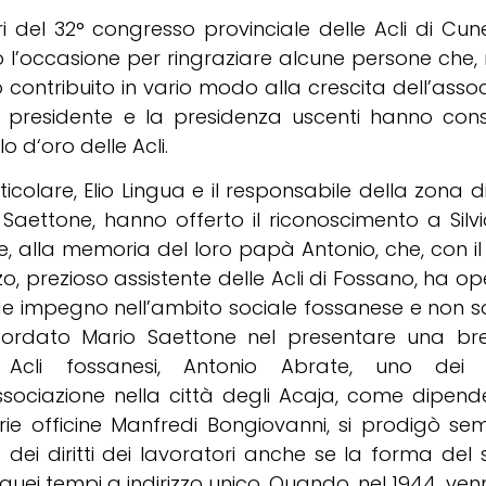
ri del 32° congresso provinciale delle Acli di Cu
o l’occasione per ringraziare alcune persone che, n
contribuito in vario modo alla crescita dell’assoc
 il presidente e la presidenza uscenti hanno con
o d‘oro delle Acli.
ticolare, Elio Lingua e il responsabile della zona d
 Saettone, hanno offerto il riconoscimento a Silv
, alla memoria del loro papà Antonio, che, con il 
o, prezioso assistente delle Acli di Fossano, ha o
e impegno nell’ambito sociale fossanese e non s
cordato Mario Saettone nel presentare una bre
 Acli fossanesi, Antonio Abrate, uno dei 
associazione nella città degli Acaja, come dipend
rie officine Manfredi Bongiovanni, si prodigò se
 dei diritti dei lavoratori anche se la forma del
quei tempi a indirizzo unico. Quando, nel 1944, venn