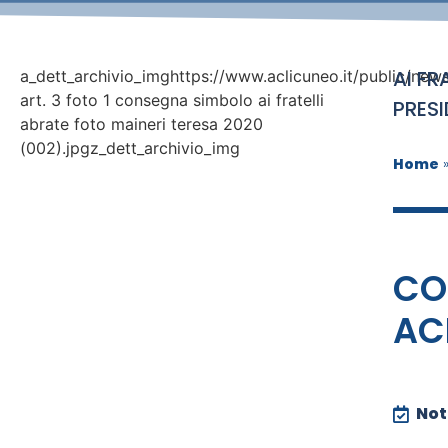
AI FR
a_dett_archivio_imghttps://www.aclicuneo.it/public/news
art. 3 foto 1 consegna simbolo ai fratelli
PRES
abrate foto maineri teresa 2020
(002).jpgz_dett_archivio_img
Home
CO
AC
Noti