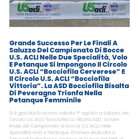
Grande Successo Per Le Finali A
Saluzzo Del Campionato Di Bocce
U.S. ACLI Nelle Due Specialità, Volo
E Petanque Si Impongono Il Circolo
U.S. ACLI “Bocciofila Cerverese” E
Il Circolo U.S. ACLI “Bocciofila
Vittoria”. La ASD Bocciofila Bisalta
Di Peveragno Trionfa Nella
Petanque Femminile
Si è giocata lo scorso sabato 1° agosto a Saluzzo, nel
Circolo U.S. ACLI “Bocciofila La Vittoria ASD”, la fase
finale del Campionato di bocce U.S. ACLI, nelle
specialità Volo e Petanque. Il torneo dedicato a
Tancredi Dotta Rosso, sindaco di Cuneo dal 1965 al