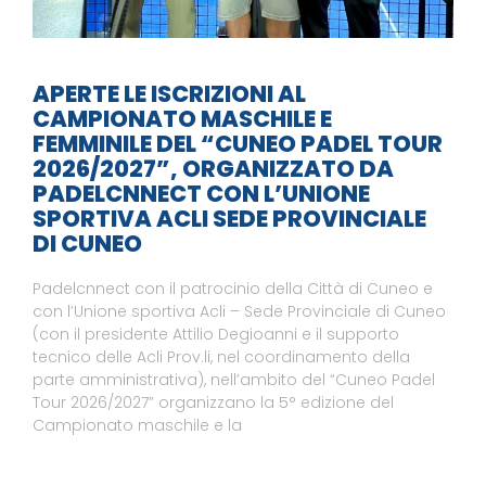
APERTE LE ISCRIZIONI AL
CAMPIONATO MASCHILE E
FEMMINILE DEL “CUNEO PADEL TOUR
2026/2027”, ORGANIZZATO DA
PADELCNNECT CON L’UNIONE
SPORTIVA ACLI SEDE PROVINCIALE
DI CUNEO
Padelcnnect con il patrocinio della Città di Cuneo e
con l’Unione sportiva Acli – Sede Provinciale di Cuneo
(con il presidente Attilio Degioanni e il supporto
tecnico delle Acli Prov.li, nel coordinamento della
parte amministrativa), nell’ambito del “Cuneo Padel
Tour 2026/2027” organizzano la 5° edizione del
Campionato maschile e la