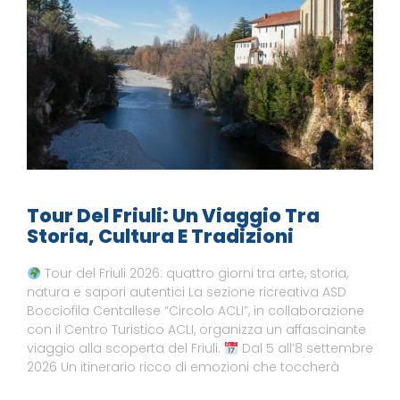
Tour Del Friuli: Un Viaggio Tra
Storia, Cultura E Tradizioni
Tour del Friuli 2026: quattro giorni tra arte, storia,
natura e sapori autentici La sezione ricreativa ASD
Bocciofila Centallese “Circolo ACLI”, in collaborazione
con il Centro Turistico ACLI, organizza un affascinante
viaggio alla scoperta del Friuli.
Dal 5 all’8 settembre
2026 Un itinerario ricco di emozioni che toccherà