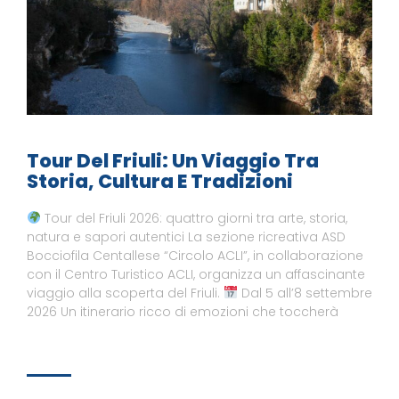
Tour Del Friuli: Un Viaggio Tra
Storia, Cultura E Tradizioni
Tour del Friuli 2026: quattro giorni tra arte, storia,
natura e sapori autentici La sezione ricreativa ASD
Bocciofila Centallese “Circolo ACLI”, in collaborazione
con il Centro Turistico ACLI, organizza un affascinante
viaggio alla scoperta del Friuli.
Dal 5 all’8 settembre
2026 Un itinerario ricco di emozioni che toccherà