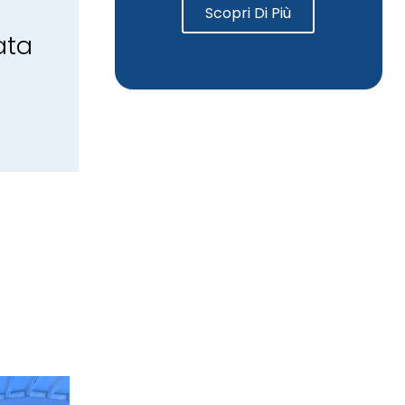
Scopri Di Più
ata