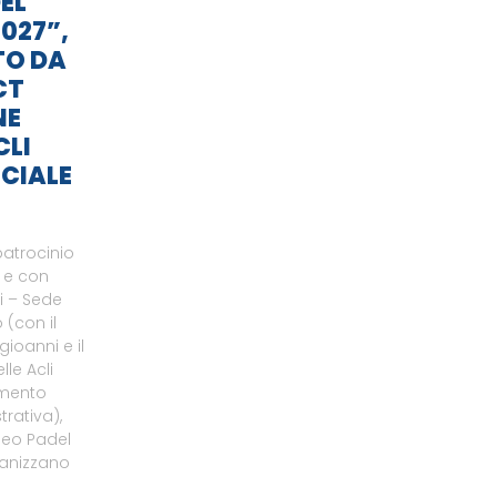
EL
027”,
TO DA
CT
NE
CLI
CIALE
patrocinio
o e con
li – Sede
 (con il
gioanni e il
le Acli
amento
rativa),
neo Padel
ganizzano