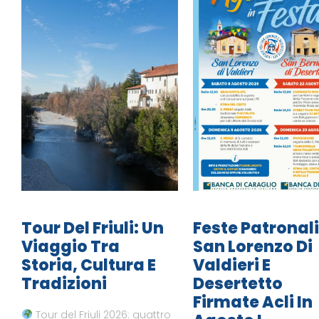
Tour Del Friuli: Un
Feste Patronali
Viaggio Tra
San Lorenzo Di
Storia, Cultura E
Valdieri E
Tradizioni
Desertetto
Firmate Acli In
Tour del Friuli 2026: quattro