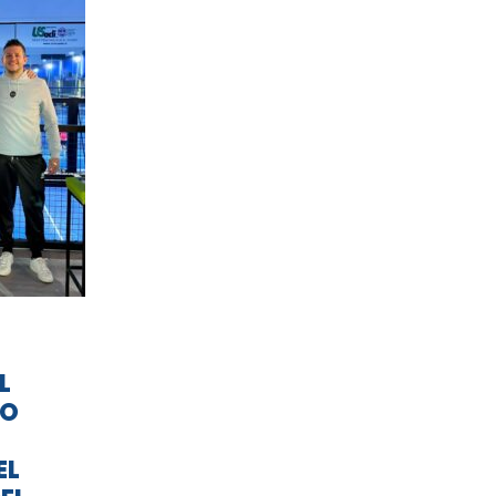
L
TO
EL