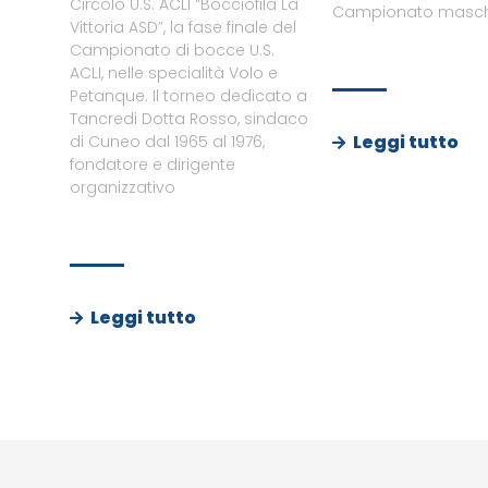
Circolo U.S. ACLI “Bocciofila La
Campionato maschi
Vittoria ASD”, la fase finale del
Campionato di bocce U.S.
ACLI, nelle specialità Volo e
Petanque. Il torneo dedicato a
Tancredi Dotta Rosso, sindaco
Leggi tutto
di Cuneo dal 1965 al 1976,
fondatore e dirigente
organizzativo
Leggi tutto