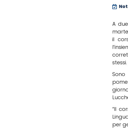
Noti
A due
marted
il cor
l’insi
corret
stessi.
Sono 
pomer
giorn
Lucche
“Il co
Lingua
per ge