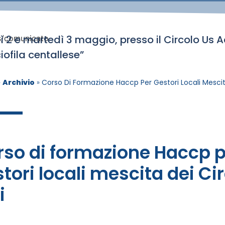
ì 2 e martedì 3 maggio, presso il Circolo Us Ac
ws/comunicato
iofila centallese”
»
Archivio
»
Corso Di Formazione Haccp Per Gestori Locali Mescita
rso di formazione Haccp p
tori locali mescita dei Cir
i