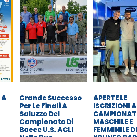
 A
Grande Successo
APERTE LE
Per Le Finali A
ISCRIZIONI A
Saluzzo Del
CAMPIONA
Campionato Di
MASCHILE E
Bocce U.S. ACLI
FEMMINILE D