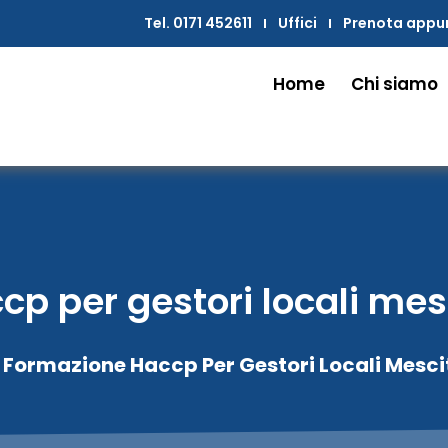
Tel. 0171 452611
Uffici
Prenota app
Home
Chi siamo
p per gestori locali mesci
 Formazione Haccp Per Gestori Locali Mescita