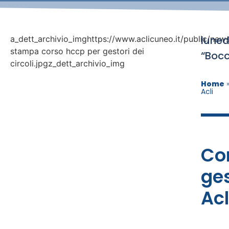
luned
a_dett_archivio_imghttps://www.aclicuneo.it/public/ne
stampa corso hccp per gestori dei
“Bocc
circoli.jpgz_dett_archivio_img
Home
Acli
Co
ges
Acl