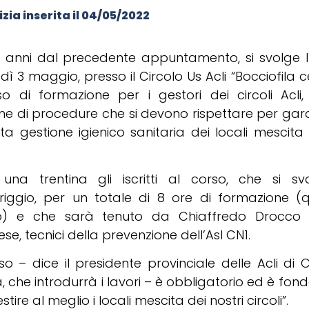
zia inserita il
04/05/2022
 anni dal precedente appuntamento, si svolge l
ì 3 maggio, presso il Circolo Us Acli “Bocciofila ce
so di formazione per i gestori dei circoli Acli, 
eme di procedure che si devono rispettare per gar
ta gestione igienico sanitaria dei locali mescita d
una trentina gli iscritti al corso, che si sv
iggio, per un totale di 8 ore di formazione (q
o) e che sarà tenuto da Chiaffredo Drocco 
se, tecnici della prevenzione dell’Asl CN1.
rso – dice il presidente provinciale delle Acli di C
, che introdurrà i lavori – è obbligatorio ed è fo
stire al meglio i locali mescita dei nostri circoli”.