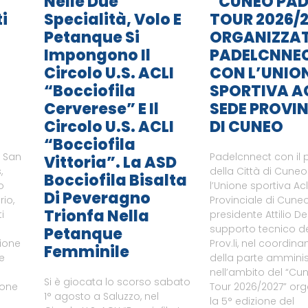
Nelle Due
“CUNEO PAD
i
Specialità, Volo E
TOUR 2026/2
Petanque Si
ORGANIZZA
Impongono Il
PADELCNNE
Circolo U.S. ACLI
CON L’UNIO
“Bocciofila
SPORTIVA A
Cerverese” E Il
SEDE PROVIN
Circolo U.S. ACLI
DI CUNEO
“Bocciofila
i San
Padelcnnect con il 
Vittoria”. La ASD
,
della Città di Cune
Bocciofila Bisalta
o
l’Unione sportiva Ac
Di Peveragno
rio,
Provinciale di Cuneo
Trionfa Nella
i
presidente Attilio De
supporto tecnico del
Petanque
zione
Prov.li, nel coordin
Femminile
le
della parte amminist
nell’ambito del “Cu
Si è giocata lo scorso sabato
ione
Tour 2026/2027” or
1° agosto a Saluzzo, nel
a
la 5° edizione del