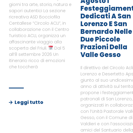
Agosto I
giorni tra arte, storia, natura e
Festeggiament
sapori autentici La sezione
Dedicati A San
ricreativa ASD Bocciofila
Lorenzo E San
Centallese “Circolo ACLI”, in
collaborazione con il Centro
Bernardo Nelle
Turistico ACLI, organizza un
Due Piccole
affascinante viaggio alla
Frazioni Della
scoperta del Friuli.
Dal 5
Valle Gesso
all’8 settembre 2026 Un
itinerario ricco di emozioni
che toccherà
Il direttivo del Circolo Acl
Lorenzo e Desertetto Aps
giunto al suo undicesim
anno di attività sul territo
propone i festeggiament
patronali di San Lorenzo,
Leggi tutto
organizzati in collabora
con l’Unità Pastorale Val
Gesso, con il Comune di
Valdieri e con l’associaz
amici del Santuario dell