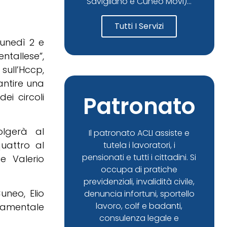
Savigliano e Cuneo Movi)...
Tutti I Servizi
unedì 2 e
ntallese”,
sull’Hccp,
antire una
ei circoli
Patronato
olgerà al
Il patronato ACLI assiste e
uattro al
tutela i lavoratori, i
pensionati e tutti i cittadini. Si
e Valerio
occupa di pratiche
previdenziali, invalidità civile,
uneo, Elio
denuncia infortuni, sportello
lavoro, colf e badanti,
ndamentale
consulenza legale e