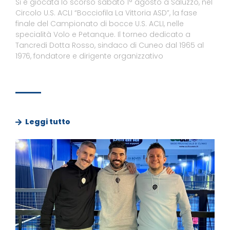
Si è giocata lo scorso sabato 1° agosto a Saluzzo, nel
Circolo U.S. ACLI “Bocciofila La Vittoria ASD”, la fase
finale del Campionato di bocce U.S. ACLI, nelle
specialità Volo e Petanque. Il torneo dedicato a
Tancredi Dotta Rosso, sindaco di Cuneo dal 1965 al
1976, fondatore e dirigente organizzativo
Leggi tutto