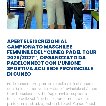
APERTE LE ISCRIZIONI AL
CAMPIONATO MASCHILE E
FEMMINILE DEL “CUNEO PADEL TOUR
2026/2027”, ORGANIZZATO DA
PADELCNNECT CON L’UNIONE
SPORTIVA ACLI SEDE PROVINCIALE
DI CUNEO
Padelcnnect con il patrocinio della Città di Cuneo e
con l’Unione sportiva Acli – Sede Provinciale di Cuneo
(con il presidente Attilio Degioanni e il supporto
tecnico delle Acli Prov.li, nel coordinamento della
parte amministrativa), nell’ambito del “Cuneo Padel