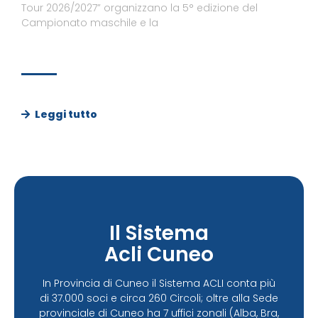
Tour 2026/2027” organizzano la 5° edizione del
Campionato maschile e la
Leggi tutto
Il Sistema
Acli Cuneo
In Provincia di Cuneo il Sistema ACLI conta più
di 37.000 soci e circa 260 Circoli; oltre alla Sede
provinciale di Cuneo ha 7 uffici zonali (Alba, Bra,