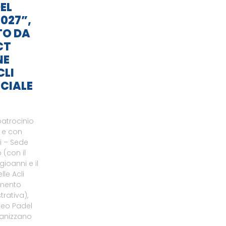
EL
027”,
TO DA
CT
NE
CLI
CIALE
patrocinio
o e con
li – Sede
 (con il
gioanni e il
le Acli
amento
rativa),
neo Padel
ganizzano