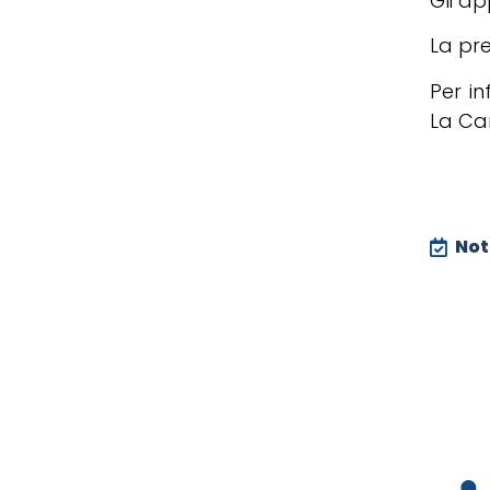
Gli ap
La pre
Per in
La Ca
Noti