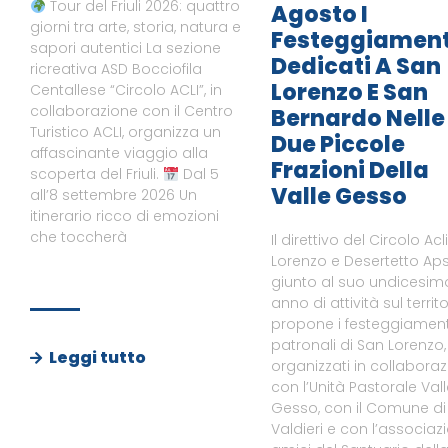
Tour del Friuli 2026: quattro
Agosto I
giorni tra arte, storia, natura e
Festeggiament
sapori autentici La sezione
Dedicati A San
ricreativa ASD Bocciofila
Lorenzo E San
Centallese “Circolo ACLI”, in
collaborazione con il Centro
Bernardo Nelle
Turistico ACLI, organizza un
Due Piccole
affascinante viaggio alla
Frazioni Della
scoperta del Friuli.
Dal 5
Valle Gesso
all’8 settembre 2026 Un
itinerario ricco di emozioni
che toccherà
Il direttivo del Circolo Acl
Lorenzo e Desertetto Aps
giunto al suo undicesim
anno di attività sul territo
propone i festeggiament
patronali di San Lorenzo,
Leggi tutto
organizzati in collabora
con l’Unità Pastorale Val
Gesso, con il Comune di
Valdieri e con l’associaz