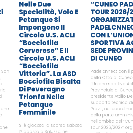
Nelle Due
“CUNEO PAD
i
Specialità, Volo E
TOUR 2026/2
Petanque Si
ORGANIZZA
Impongono Il
PADELCNNE
Circolo U.S. ACLI
CON L’UNIO
“Bocciofila
SPORTIVA A
Cerverese” E Il
SEDE PROVIN
Circolo U.S. ACLI
DI CUNEO
“Bocciofila
i San
Padelcnnect con il 
Vittoria”. La ASD
,
della Città di Cune
Bocciofila Bisalta
o
l’Unione sportiva Ac
Di Peveragno
rio,
Provinciale di Cuneo
Trionfa Nella
i
presidente Attilio De
supporto tecnico del
Petanque
zione
Prov.li, nel coordin
Femminile
le
della parte amminist
nell’ambito del “Cu
Si è giocata lo scorso sabato
ione
Tour 2026/2027” or
1° agosto a Saluzzo, nel