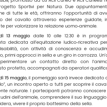
ibili, promosso da US Acli Cuneo e Acli Cuneesi n
rogetto Sportivi per Natura. Due appuntamenti, 
e di tutte le età, offriranno l’opportunità di avvi
 del cavallo attraverso esperienze guidate, in
te per valorizzare la relazione uomo‑animale.
dì 13 maggio
dalle 10 alle 12.30 è in prog
ata dedicata all’equitazione ludico‑ricreativa p
isabilità, con attività di conoscenza e accudi
o, primi approcci in sella e un giro in carrozza. Un
perimentare un contatto diretto con l’anim
sto protetto, accompagnati da operatori qualifica
dì 15 maggio
, il pomeriggio sarà invece dedicato
o”, un incontro aperto a tutti per scoprire il caval
nte naturale. I partecipanti potranno conoscere
tudini dell’animale, comprendere il suo linguaggio 
idera, vivere il proprio battesimo della sella.