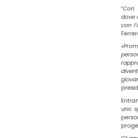
“
Con q
dove o
con l
Ferrer
«
Prom
person
rappr
diven
giova
presid
Entram
uno s
person
proge