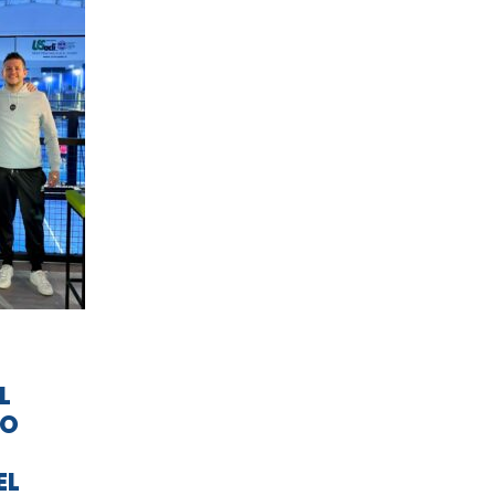
L
TO
EL