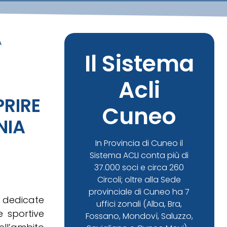
A
Il Sistema
Acli
RIRE
Cuneo
NIA
In Provincia di Cuneo il
Sistema ACLI conta più di
37.000 soci e circa 260
Circoli; oltre alla Sede
provinciale di Cuneo ha 7
à dedicate
uffici zonali (Alba, Bra,
e sportive
Fossano, Mondovì, Saluzzo,