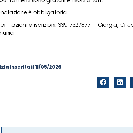
puntamenti sono gratuiti e rivolti a tutti.
notazione è obbligatoria.
formazioni e iscrizioni: 339 7327877 – Giorgia, Circ
nunia
zia inserita il
11/05/2026