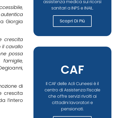
assistenza medica sui ricorsi
cessibile,
sanitari a INPS e INAIL.
 autentica
Scopri Di Più
ga Giorgia
 crescita
il cavallo
one possa
famiglie,
CAF
Degioanni,
Il CAF delle Acli Cuneesi è il
mozione di
centro di Assistenza Fiscale
e crescita
che offre servizi rivolti ai
a l’intero
cittadini lavoratori e
pensionati.