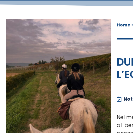
Home
DU
L’
Noti
Nel me
al ben