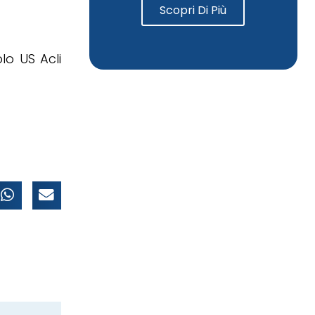
Scopri Di Più
olo US Acli