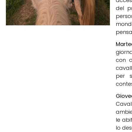
access
del p
person
mondo
pensa
Marte
giorn
con d
cavall
per s
conte
Giove
Cavall
ambie
le abi
lo des