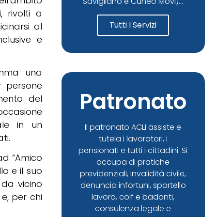
ell’ambito
Savigliano e Cuneo Movi)...
rivolti a
Tutti I Servizi
cinarsi al
clusive e
ramma una
er persone
Patronato
mento del
’occasione
ale in un
Il patronato ACLI assiste e
ti.
tutela i lavoratori, i
pensionati e tutti i cittadini. Si
 ad “Amico
occupa di pratiche
lo e il suo
previdenziali, invalidità civile,
 da vicino
denuncia infortuni, sportello
e, per chi
lavoro, colf e badanti,
consulenza legale e