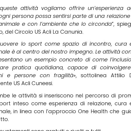
ueste attività vogliamo offrire un’esperienza ac
gni persona possa sentirsi parte di una relazione
’animale e con l’ambiente che lo circonda
”, spie
o, del Circolo US Acli La Canunia.
uovere lo sport come spazio di incontro, cura e
ale è al centro del nostro impegno. Le attività con 
esentano un esempio concreto di come l’inclusi
tare pratica quotidiana, capace di coinvolgere 
ni e persone con fragilità
», sottolinea Attilio 
ente US Acli Cuneesi.
be le attività si inseriscono nel percorso di pro
port inteso come esperienza di relazione, cura 
ale, in linea con l’approccio One Health che guid
tto.