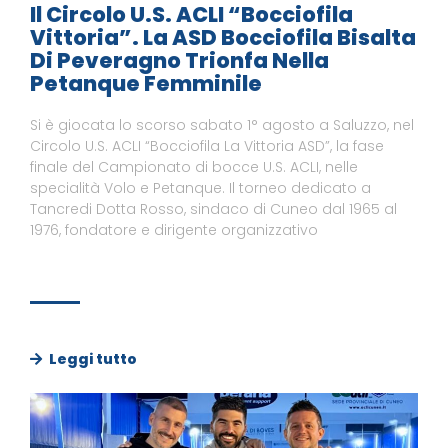
Il Circolo U.S. ACLI “Bocciofila
Vittoria”. La ASD Bocciofila Bisalta
Di Peveragno Trionfa Nella
Petanque Femminile
Si è giocata lo scorso sabato 1° agosto a Saluzzo, nel
Circolo U.S. ACLI “Bocciofila La Vittoria ASD”, la fase
finale del Campionato di bocce U.S. ACLI, nelle
specialità Volo e Petanque. Il torneo dedicato a
Tancredi Dotta Rosso, sindaco di Cuneo dal 1965 al
1976, fondatore e dirigente organizzativo
Leggi tutto