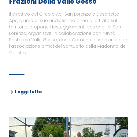
Frazioni Della Valle Gesso
Il direttivo del Circolo Acli San Lorenzo e Desertetto
Aps, giunto al suo undicesimo anno di attività sul
territorio, propone i festeggiamenti patronali di San
Lorenzo, organizzati in collaborazione con l’Unità
Pastorale Valle Gesso, con il Comune di Valdieri e con
l’associazione amici del Santuario della Madonna del
Colletto. Il
Leggi tutto