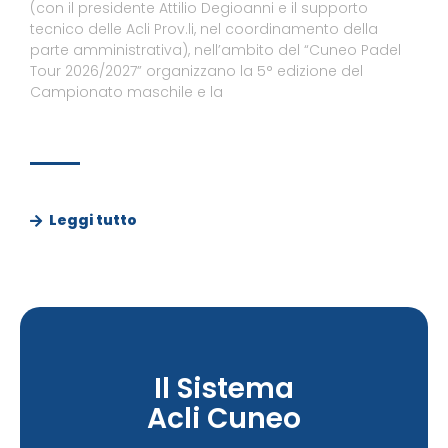
(con il presidente Attilio Degioanni e il supporto
tecnico delle Acli Prov.li, nel coordinamento della
parte amministrativa), nell’ambito del “Cuneo Padel
Tour 2026/2027” organizzano la 5° edizione del
Campionato maschile e la
Leggi tutto
Il Sistema
Acli Cuneo