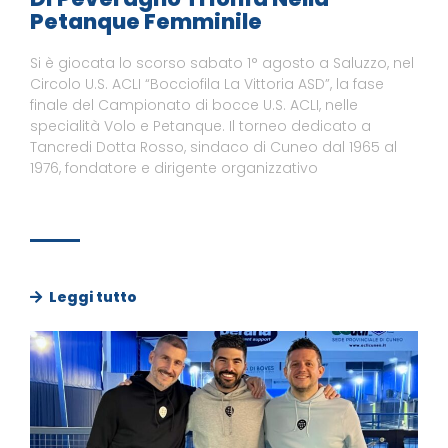
Petanque Femminile
Si è giocata lo scorso sabato 1° agosto a Saluzzo, nel
Circolo U.S. ACLI “Bocciofila La Vittoria ASD”, la fase
finale del Campionato di bocce U.S. ACLI, nelle
specialità Volo e Petanque. Il torneo dedicato a
Tancredi Dotta Rosso, sindaco di Cuneo dal 1965 al
1976, fondatore e dirigente organizzativo
Leggi tutto