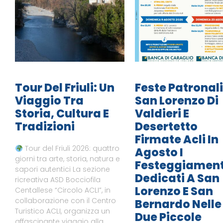
Tour Del Friuli: Un
Feste Patronali
Viaggio Tra
San Lorenzo Di
Storia, Cultura E
Valdieri E
Tradizioni
Desertetto
Firmate Acli In
Tour del Friuli 2026: quattro
Agosto I
giorni tra arte, storia, natura e
Festeggiament
sapori autentici La sezione
Dedicati A San
ricreativa ASD Bocciofila
Lorenzo E San
Centallese “Circolo ACLI”, in
collaborazione con il Centro
Bernardo Nelle
Turistico ACLI, organizza un
Due Piccole
affascinante viaggio alla