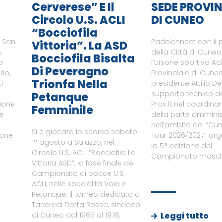
Cerverese” E Il
SEDE PROVIN
Circolo U.S. ACLI
DI CUNEO
“Bocciofila
i San
Padelcnnect con il 
Vittoria”. La ASD
,
della Città di Cune
Bocciofila Bisalta
o
l’Unione sportiva Ac
Di Peveragno
rio,
Provinciale di Cuneo
Trionfa Nella
i
presidente Attilio De
supporto tecnico del
Petanque
zione
Prov.li, nel coordin
Femminile
le
della parte amminist
nell’ambito del “Cu
Si è giocata lo scorso sabato
ione
Tour 2026/2027” or
1° agosto a Saluzzo, nel
a
la 5° edizione del
Circolo U.S. ACLI “Bocciofila La
Campionato maschi
Vittoria ASD”, la fase finale del
Campionato di bocce U.S.
ACLI, nelle specialità Volo e
Petanque. Il torneo dedicato a
Tancredi Dotta Rosso, sindaco
Leggi tutto
di Cuneo dal 1965 al 1976,