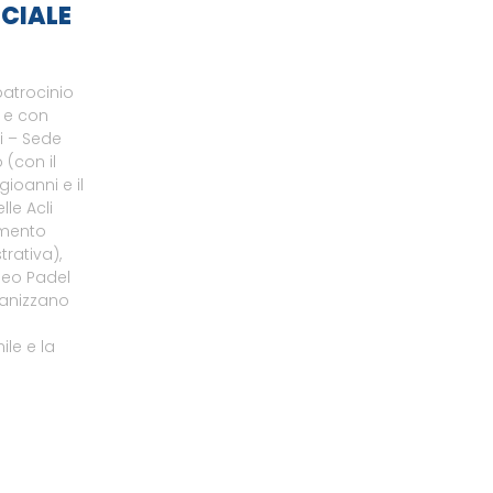
CIALE
patrocinio
o e con
li – Sede
 (con il
gioanni e il
le Acli
amento
rativa),
neo Padel
ganizzano
le e la