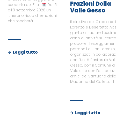
Frazioni Della
scoperta del Friuli.
Dal 5
Valle Gesso
all’8 settembre 2026 Un
itinerario ricco di emozioni
che toccherà
Il direttivo del Circolo Acl
Lorenzo e Desertetto Aps
giunto al suo undicesim
anno di attività sul territo
propone i festeggiament
patronali di San Lorenzo,
Leggi tutto
organizzati in collabora
con l’Unità Pastorale Val
Gesso, con il Comune di
Valdieri e con l’associaz
amici del Santuario dell
Madonna del Colletto. Il
Leggi tutto