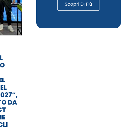
Scopri Di Più
L
TO
EL
EL
027”,
TO DA
CT
NE
CLI