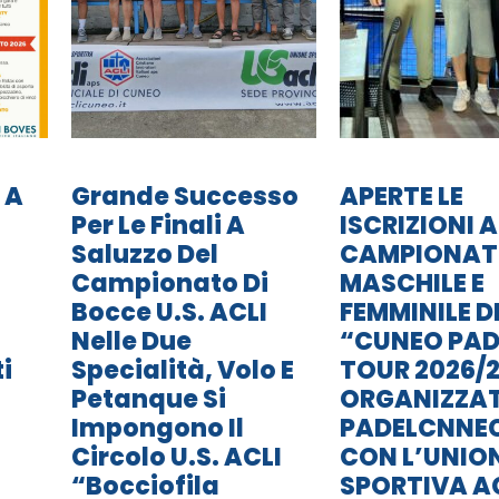
 A
Grande Successo
APERTE LE
Per Le Finali A
ISCRIZIONI A
Saluzzo Del
CAMPIONA
Campionato Di
MASCHILE E
Bocce U.S. ACLI
FEMMINILE D
Nelle Due
“CUNEO PAD
i
Specialità, Volo E
TOUR 2026/2
Petanque Si
ORGANIZZA
Impongono Il
PADELCNNE
Circolo U.S. ACLI
CON L’UNIO
“Bocciofila
SPORTIVA A