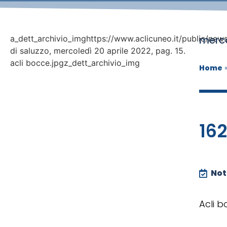
merco
a_dett_archivio_imghttps://www.aclicuneo.it/public/new
di saluzzo, mercoledì 20 aprile 2022, pag. 15.
acli bocce.jpgz_dett_archivio_img
Home
162
Noti
Acli 