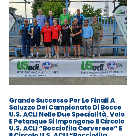
Grande Successo Per Le Finali A
Saluzzo Del Campionato Di Bocce
U.S. ACLI Nelle Due Specialità, Volo
E Petanque Si Impongono Il Circolo
U.S. ACLI “Bocciofila Cerverese” E
Il Circolo U.S. ACLI “Bocciofila