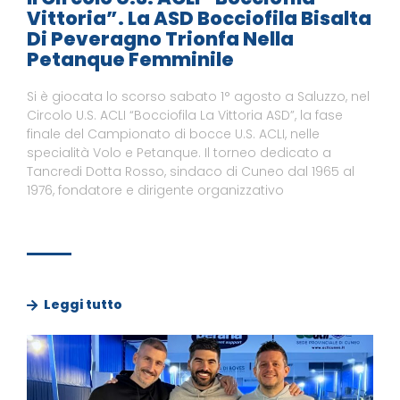
Vittoria”. La ASD Bocciofila Bisalta
Di Peveragno Trionfa Nella
Petanque Femminile
Si è giocata lo scorso sabato 1° agosto a Saluzzo, nel
Circolo U.S. ACLI “Bocciofila La Vittoria ASD”, la fase
finale del Campionato di bocce U.S. ACLI, nelle
specialità Volo e Petanque. Il torneo dedicato a
Tancredi Dotta Rosso, sindaco di Cuneo dal 1965 al
1976, fondatore e dirigente organizzativo
Leggi tutto