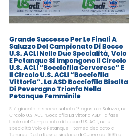
Grande Successo Per Le Finali A
Saluzzo Del Campionato Di Bocce
U.S. ACLI Nelle Due Specialità, Volo
E Petanque Si Impongono Il Circolo
U.S. ACLI “Bocciofila Cerverese” E
Il Circolo U.S. ACLI “Bocciofila
Vittoria”. La ASD Bocciofila Bisalta
Di Peveragno Trionfa Nella
Petanque Femminile
Si è giocata lo scorso sabato 1° agosto a Saluzzo, nel
Circolo U.S. ACLI “Bocciofila La Vittoria ASD”, la fase
finale del Campionato di bocce U.S. ACLI, nelle
specialità Volo e Petanque. Il torneo dedicato a
Tancredi Dotta Rosso, sindaco di Cuneo dal 1965 al