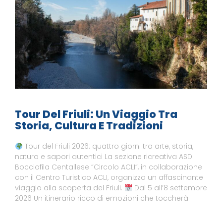
Tour Del Friuli: Un Viaggio Tra
Storia, Cultura E Tradizioni
Tour del Friuli 2026: quattro giorni tra arte, storia,
natura e sapori autentici La sezione ricreativa ASD
Bocciofila Centallese “Circolo ACLI”, in collaborazione
con il Centro Turistico ACLI, organizza un affascinante
viaggio alla scoperta del Friuli.
Dal 5 all’8 settembre
2026 Un itinerario ricco di emozioni che toccherà