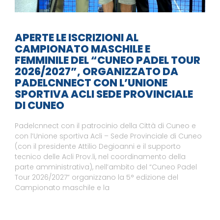
APERTE LE ISCRIZIONI AL
CAMPIONATO MASCHILE E
FEMMINILE DEL “CUNEO PADEL TOUR
2026/2027”, ORGANIZZATO DA
PADELCNNECT CON L’UNIONE
SPORTIVA ACLI SEDE PROVINCIALE
DI CUNEO
Padelcnnect con il patrocinio della Città di Cuneo e
con l’Unione sportiva Acli – Sede Provinciale di Cuneo
(con il presidente Attilio Degioanni e il supporto
tecnico delle Acli Prov.li, nel coordinamento della
parte amministrativa), nell’ambito del “Cuneo Padel
Tour 2026/2027” organizzano la 5° edizione del
Campionato maschile e la