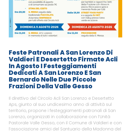
Feste Patronali A San Lorenzo Di
Valdieri E Desertetto Firmate Acli
In Agosto I Festeggiamenti
Dedicati A San Lorenzo E San
Bernardo Nelle Due Piccole
Frazioni Della Valle Gesso
Il direttivo del Circolo Acli San Lorenzo e Desertetto
Aps, giunto al suo undicesimo anno di attività sul
territorio, propone i festeggiamenti patronali di San
Lorenzo, organizzati in collaborazione con l’Unità
Pastorale Valle Gesso, con il Comune di Valdieri e con
l’associazione amici del Santuario della Madonna del