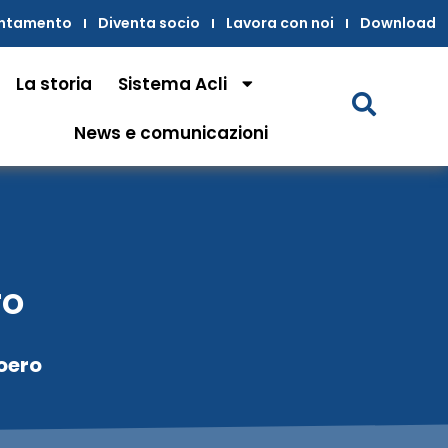
untamento
Diventa socio
Lavora con noi
Download
La storia
Sistema Acli
News e comunicazioni
ro
Roero