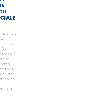
NE
CLI
CIALE
patrocinio
o e con
li – Sede
 (con il
gioanni e il
le Acli
amento
rativa),
neo Padel
ganizzano
le e la