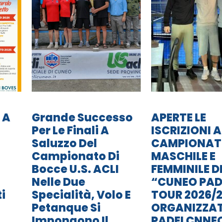
 A
Grande Successo
APERTE LE
Per Le Finali A
ISCRIZIONI A
Saluzzo Del
CAMPIONA
Campionato Di
MASCHILE E
Bocce U.S. ACLI
FEMMINILE D
Nelle Due
“CUNEO PAD
i
Specialità, Volo E
TOUR 2026/2
Petanque Si
ORGANIZZA
Impongono Il
PADELCNNE