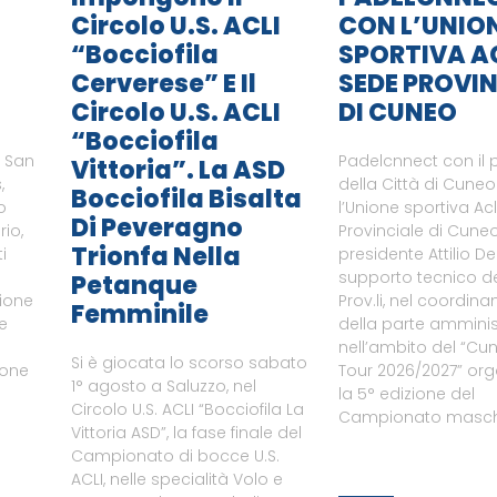
Circolo U.S. ACLI
CON L’UNIO
“Bocciofila
SPORTIVA A
Cerverese” E Il
SEDE PROVIN
Circolo U.S. ACLI
DI CUNEO
“Bocciofila
i San
Padelcnnect con il 
Vittoria”. La ASD
,
della Città di Cune
Bocciofila Bisalta
o
l’Unione sportiva Ac
Di Peveragno
rio,
Provinciale di Cuneo
Trionfa Nella
i
presidente Attilio De
supporto tecnico del
Petanque
zione
Prov.li, nel coordin
Femminile
le
della parte amminist
nell’ambito del “Cu
Si è giocata lo scorso sabato
ione
Tour 2026/2027” or
1° agosto a Saluzzo, nel
a
la 5° edizione del
Circolo U.S. ACLI “Bocciofila La
Campionato maschi
Vittoria ASD”, la fase finale del
Campionato di bocce U.S.
ACLI, nelle specialità Volo e