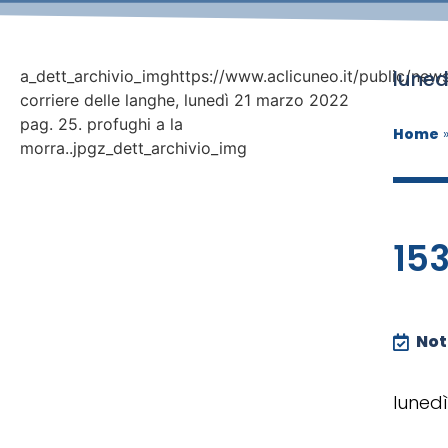
luned
a_dett_archivio_imghttps://www.aclicuneo.it/public/news
corriere delle langhe, lunedì 21 marzo 2022
pag. 25. profughi a la
Home
morra..jpgz_dett_archivio_img
153
Noti
lunedì