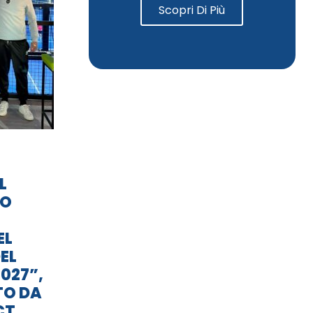
Scopri Di Più
L
TO
EL
EL
027”,
TO DA
CT