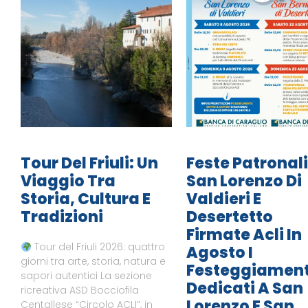
Tour Del Friuli: Un
Feste Patronali
Viaggio Tra
San Lorenzo Di
Storia, Cultura E
Valdieri E
Tradizioni
Desertetto
Firmate Acli In
Tour del Friuli 2026: quattro
Agosto I
giorni tra arte, storia, natura e
Festeggiament
sapori autentici La sezione
Dedicati A San
ricreativa ASD Bocciofila
Lorenzo E San
Centallese “Circolo ACLI”, in