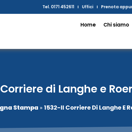
Tel. 0171 452611
Uffici
Prenota app
Home
Chi siamo
 Corriere di Langhe e Roe
gna Stampa
»
1532-Il Corriere Di Langhe E 