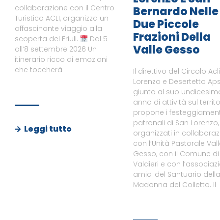
collaborazione con il Centro
Bernardo Nelle
Turistico ACLI, organizza un
Due Piccole
affascinante viaggio alla
Frazioni Della
scoperta del Friuli.
Dal 5
Valle Gesso
all’8 settembre 2026 Un
itinerario ricco di emozioni
che toccherà
Il direttivo del Circolo Acl
Lorenzo e Desertetto Aps
giunto al suo undicesim
anno di attività sul territo
propone i festeggiament
patronali di San Lorenzo,
Leggi tutto
organizzati in collabora
con l’Unità Pastorale Val
Gesso, con il Comune di
Valdieri e con l’associaz
amici del Santuario dell
Madonna del Colletto. Il