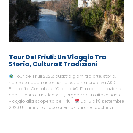
Tour Del Friuli: Un Viaggio Tra
Storia, Cultura E Tradizioni
Tour del Friuli 2026: quattro giorni tra arte, storia,
natura e sapori autentici La sezione ricreativa ASD
Bocciofila Centallese “Circolo ACLI”, in collaborazione
con il Centro Turistico ACLI, organizza un affascinante
viaggio alla scoperta del Friuli.
Dal 5 all’8 settembre
2026 Un itinerario ricco di emozioni che toccherà