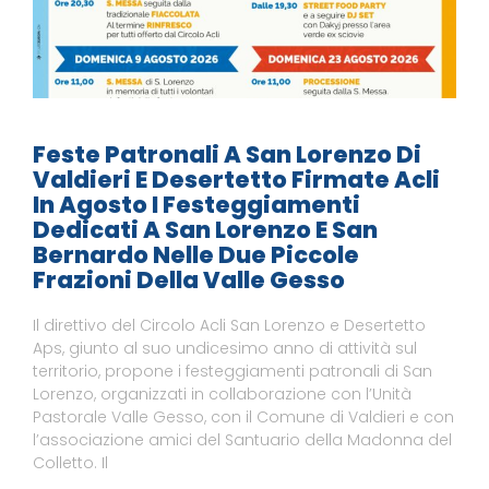
Feste Patronali A San Lorenzo Di
Valdieri E Desertetto Firmate Acli
In Agosto I Festeggiamenti
Dedicati A San Lorenzo E San
Bernardo Nelle Due Piccole
Frazioni Della Valle Gesso
Il direttivo del Circolo Acli San Lorenzo e Desertetto
Aps, giunto al suo undicesimo anno di attività sul
territorio, propone i festeggiamenti patronali di San
Lorenzo, organizzati in collaborazione con l’Unità
Pastorale Valle Gesso, con il Comune di Valdieri e con
l’associazione amici del Santuario della Madonna del
Colletto. Il