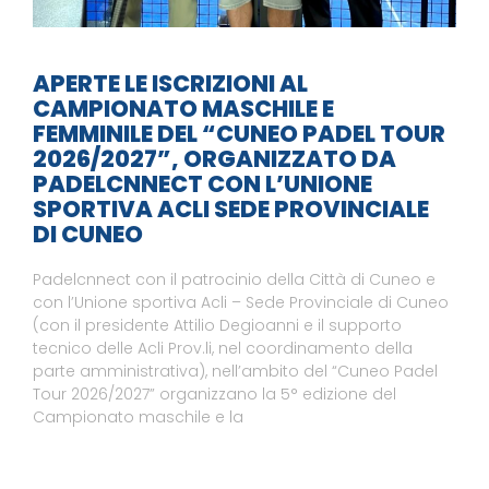
APERTE LE ISCRIZIONI AL
CAMPIONATO MASCHILE E
FEMMINILE DEL “CUNEO PADEL TOUR
2026/2027”, ORGANIZZATO DA
PADELCNNECT CON L’UNIONE
SPORTIVA ACLI SEDE PROVINCIALE
DI CUNEO
Padelcnnect con il patrocinio della Città di Cuneo e
con l’Unione sportiva Acli – Sede Provinciale di Cuneo
(con il presidente Attilio Degioanni e il supporto
tecnico delle Acli Prov.li, nel coordinamento della
parte amministrativa), nell’ambito del “Cuneo Padel
Tour 2026/2027” organizzano la 5° edizione del
Campionato maschile e la