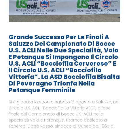
Grande Successo Per Le Finali A
Saluzzo Del Campionato Di Bocce
U.S. ACLI Nelle Due Specialità, Volo
E Petanque Si Impongono Il Circolo
U.S. ACLI “Bocciofila Cerverese” E
Il Circolo U.S. ACLI “Bocciofila
Vittoria”. La ASD Bocciofila Bisalta
Di Peveragno Trionfa Nella
Petanque Femminile
Si è giocata lo scorso sabato 1° agosto a Saluzzo, nel
Circolo U.S. ACLI “Bocciofila La Vittoria ASD”, la fase
finale del Campionato di bocce U.S. ACLI, nelle
specialità Volo e Petanque. Il torneo dedicato a
Tancredi Dotta Rosso, sindaco di Cuneo dal 1965 al