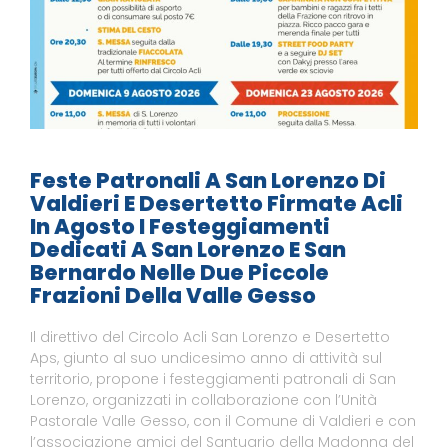
Feste Patronali A San Lorenzo Di
Valdieri E Desertetto Firmate Acli
In Agosto I Festeggiamenti
Dedicati A San Lorenzo E San
Bernardo Nelle Due Piccole
Frazioni Della Valle Gesso
Il direttivo del Circolo Acli San Lorenzo e Desertetto
Aps, giunto al suo undicesimo anno di attività sul
territorio, propone i festeggiamenti patronali di San
Lorenzo, organizzati in collaborazione con l’Unità
Pastorale Valle Gesso, con il Comune di Valdieri e con
l’associazione amici del Santuario della Madonna del