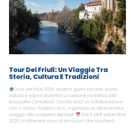
Tour Del Friuli: Un Viaggio Tra
Storia, Cultura E Tradizioni
Tour del Friuli 2026: quattro giorni tra arte, storia,
natura e sapori autentici La sezione ricreativa ASD
Bocciofila Centallese “Circolo ACLI”, in collaborazione
con il Centro Turistico ACLI, organizza un affascinante
viaggio alla scoperta del Friuli.
Dal 5 all’8 settembre
2026 Un itinerario ricco di emozioni che toccherà