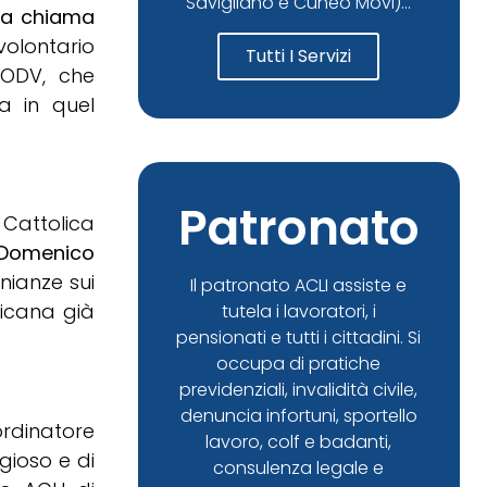
Savigliano e Cuneo Movi)...
ia chiama
volontario
Tutti I Servizi
 ODV, che
a in quel
Patronato
 Cattolica
Domenico
nianze sui
Il patronato ACLI assiste e
ricana già
tutela i lavoratori, i
pensionati e tutti i cittadini. Si
occupa di pratiche
previdenziali, invalidità civile,
denuncia infortuni, sportello
rdinatore
lavoro, colf e badanti,
gioso e di
consulenza legale e