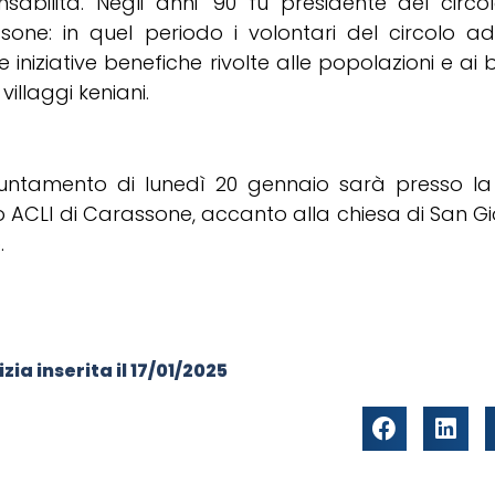
nsabilità. Negli anni ’90 fu presidente del circo
sone: in quel periodo i volontari del circolo a
e iniziative benefiche rivolte alle popolazioni e ai
 villaggi keniani.
untamento di lunedì 20 gennaio sarà presso la
o ACLI di Carassone, accanto alla chiesa di San G
.
zia inserita il
17/01/2025