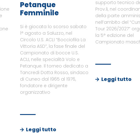
supporto tecnico del
Petanque
zione
Prov.li, nel coordin
Femminile
le
della parte amminist
nell’ambito del “Cu
Si è giocata lo scorso sabato
ione
Tour 2026/2027” or
1° agosto a Saluzzo, nel
a
la 5° edizione del
Circolo U.S. ACLI “Bocciofila La
Campionato maschi
Vittoria ASD”, la fase finale del
Campionato di bocce U.S.
ACLI, nelle specialità Volo e
Petanque. Il torneo dedicato a
Tancredi Dotta Rosso, sindaco
Leggi tutto
di Cuneo dal 1965 al 1976,
fondatore e dirigente
organizzativo
Leggi tutto