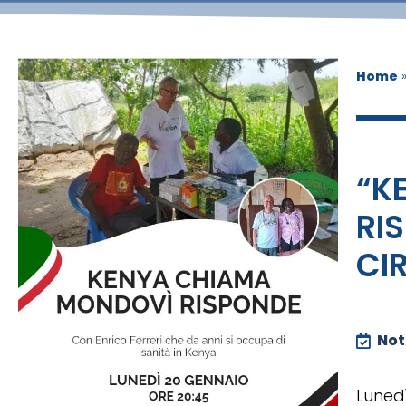
Home
“K
RI
CI
Noti
Luned