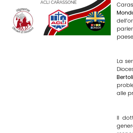
Carass
Mondo
dell’
parle
paese
La se
Dioc
Bertol
probl
alle p
Il do
genera