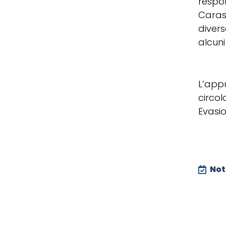
respo
Caras
divers
alcuni
L’app
circol
Evasio
Noti