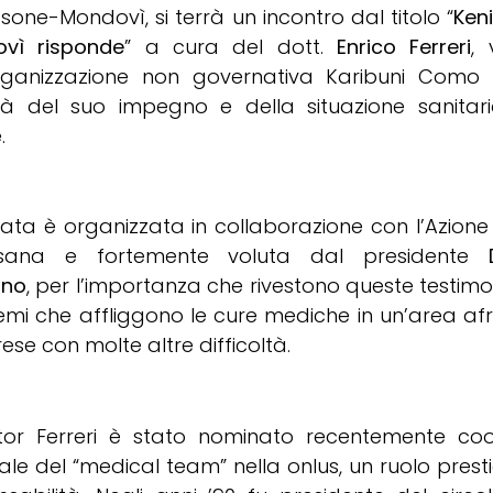
one-Mondovì, si terrà un incontro dal titolo “
Ken
vì risponde
” a cura del dott.
Enrico Ferreri
, 
organizzazione non governativa Karibuni Como
rà del suo impegno e della situazione sanitari
.
rata è organizzata in collaborazione con l’Azione
esana e fortemente voluta dal presidente
ino
, per l’importanza che rivestono queste testimo
emi che affliggono le cure mediche in un’area af
rese con molte altre difficoltà.
ttor Ferreri è stato nominato recentemente coo
le del “medical team” nella onlus, un ruolo presti