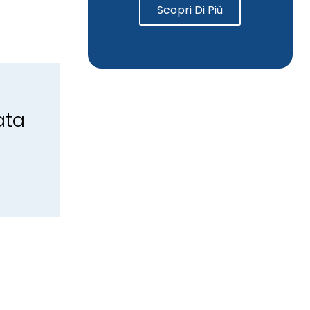
Scopri Di Più
ata