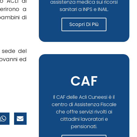
lo ACLI di
assistenza medica sui ricorsi
derirono a
sanitari a INPS e INAIL.
 bambini di
Scopri Di Più
 sede del
iovanni ed
CAF
Il CAF delle Acli Cuneesi è il
centro di Assistenza Fiscale
che offre servizi rivolti ai
cittadini lavoratori e
pensionati.