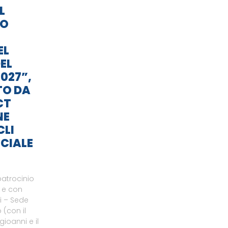
L
TO
EL
EL
027”,
TO DA
CT
NE
CLI
CIALE
patrocinio
o e con
li – Sede
 (con il
gioanni e il