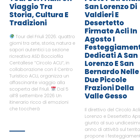
Viaggio Tra
San Lorenzo Di
Storia, Cultura E
Valdieri E
Tradizioni
Desertetto
Firmate Acli In
Tour del Friuli 2026: quattro
Agosto I
giorni tra arte, storia, natura e
Festeggiament
sapori autentici La sezione
Dedicati A San
ricreativa ASD Bocciofila
Lorenzo E San
Centallese “Circolo ACLI”, in
collaborazione con il Centro
Bernardo Nelle
Turistico ACLI, organizza un
Due Piccole
affascinante viaggio alla
Frazioni Della
scoperta del Friuli.
Dal 5
Valle Gesso
all’8 settembre 2026 Un
itinerario ricco di emozioni
che toccherà
Il direttivo del Circolo Acl
Lorenzo e Desertetto Aps
giunto al suo undicesim
anno di attività sul territo
propone i festeggiament