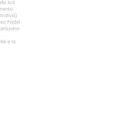
le Acli
amento
rativa),
neo Padel
ganizzano
le e la