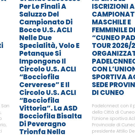
Per Le Finali A
ISCRIZIONI A
Saluzzo Del
CAMPIONA
Campionato Di
MASCHILE E
Bocce U.S. ACLI
FEMMINILE D
Nelle Due
“CUNEO PAD
i
Specialità, Volo E
TOUR 2026/2
Petanque Si
ORGANIZZA
Impongono Il
PADELCNNE
Circolo U.S. ACLI
CON L’UNIO
“Bocciofila
SPORTIVA A
Cerverese” E Il
SEDE PROVIN
Circolo U.S. ACLI
DI CUNEO
“Bocciofila
i San
Padelcnnect con il 
Vittoria”. La ASD
,
della Città di Cune
Bocciofila Bisalta
o
l’Unione sportiva Ac
Di Peveragno
rio,
Provinciale di Cuneo
Trionfa Nella
i
presidente Attilio De