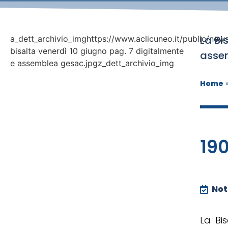
La Bi
a_dett_archivio_imghttps://www.aclicuneo.it/public/news
bisalta venerdì 10 giugno pag. 7 digitalmente
asse
e assemblea gesac.jpgz_dett_archivio_img
Home
190
Noti
La Bi