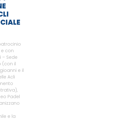
NE
CLI
CIALE
patrocinio
o e con
li – Sede
 (con il
gioanni e il
le Acli
amento
rativa),
neo Padel
ganizzano
le e la