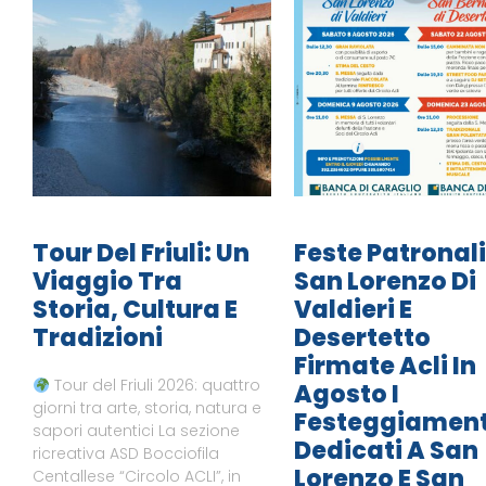
Tour Del Friuli: Un
Feste Patronali
Viaggio Tra
San Lorenzo Di
Storia, Cultura E
Valdieri E
Tradizioni
Desertetto
Firmate Acli In
Tour del Friuli 2026: quattro
Agosto I
giorni tra arte, storia, natura e
Festeggiament
sapori autentici La sezione
Dedicati A San
ricreativa ASD Bocciofila
Lorenzo E San
Centallese “Circolo ACLI”, in