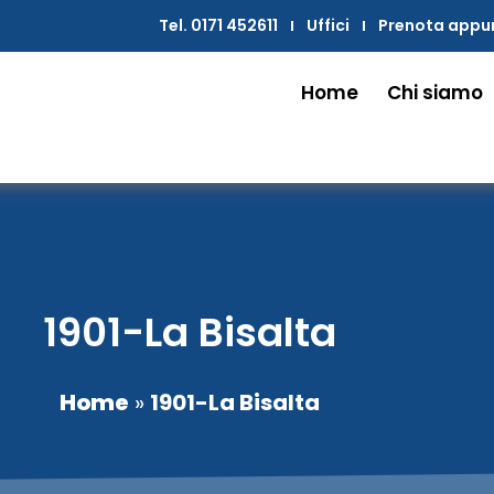
Tel. 0171 452611
Uffici
Prenota app
Home
Chi siamo
1901-La Bisalta
Home
»
1901-La Bisalta