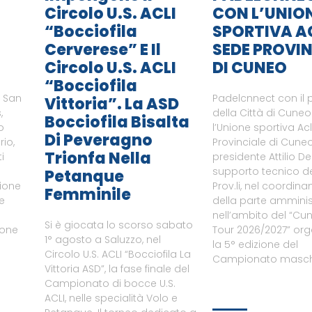
Circolo U.S. ACLI
CON L’UNIO
“Bocciofila
SPORTIVA A
Cerverese” E Il
SEDE PROVIN
Circolo U.S. ACLI
DI CUNEO
“Bocciofila
i San
Padelcnnect con il 
Vittoria”. La ASD
,
della Città di Cune
Bocciofila Bisalta
o
l’Unione sportiva Ac
Di Peveragno
rio,
Provinciale di Cuneo
Trionfa Nella
i
presidente Attilio De
supporto tecnico del
Petanque
zione
Prov.li, nel coordin
Femminile
le
della parte amminist
nell’ambito del “Cu
Si è giocata lo scorso sabato
ione
Tour 2026/2027” or
1° agosto a Saluzzo, nel
a
la 5° edizione del
Circolo U.S. ACLI “Bocciofila La
Campionato maschi
Vittoria ASD”, la fase finale del
Campionato di bocce U.S.
ACLI, nelle specialità Volo e