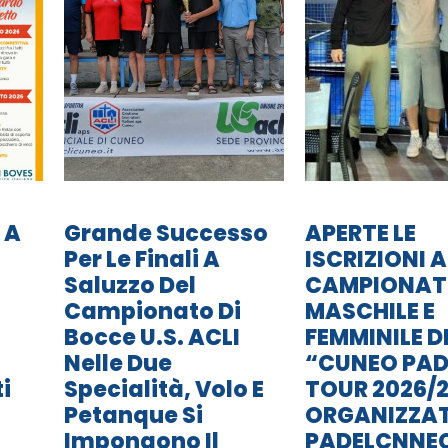
 A
Grande Successo
APERTE LE
Per Le Finali A
ISCRIZIONI A
Saluzzo Del
CAMPIONA
Campionato Di
MASCHILE E
Bocce U.S. ACLI
FEMMINILE D
Nelle Due
“CUNEO PAD
i
Specialità, Volo E
TOUR 2026/2
Petanque Si
ORGANIZZA
Impongono Il
PADELCNNE