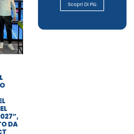
Scopri Di Più
L
TO
EL
EL
027”,
TO DA
CT