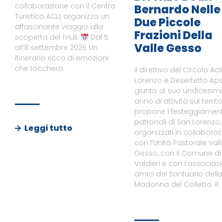
collaborazione con il Centro
Bernardo Nelle
Turistico ACLI, organizza un
Due Piccole
affascinante viaggio alla
Frazioni Della
scoperta del Friuli.
Dal 5
Valle Gesso
all’8 settembre 2026 Un
itinerario ricco di emozioni
che toccherà
Il direttivo del Circolo Acl
Lorenzo e Desertetto Aps
giunto al suo undicesim
anno di attività sul territo
propone i festeggiament
patronali di San Lorenzo,
Leggi tutto
organizzati in collabora
con l’Unità Pastorale Val
Gesso, con il Comune di
Valdieri e con l’associaz
amici del Santuario dell
Madonna del Colletto. Il