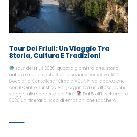
Tour Del Friuli: Un Viaggio Tra
Storia, Cultura E Tradizioni
Tour del Friuli 2026: quattro giorni tra arte, storia,
natura e sapori autentici La sezione ricreativa ASD
Bocciofila Centallese “Circolo ACLI”, in collaborazione
con il Centro Turistico ACLI, organizza un affascinante
viaggio alla scoperta del Friuli.
Dal 5 all’8 settembre
2026 Un itinerario ricco di emozioni che toccherà