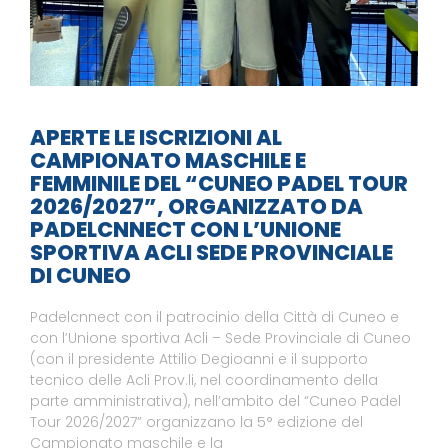
APERTE LE ISCRIZIONI AL
CAMPIONATO MASCHILE E
FEMMINILE DEL “CUNEO PADEL TOUR
2026/2027”, ORGANIZZATO DA
PADELCNNECT CON L’UNIONE
SPORTIVA ACLI SEDE PROVINCIALE
DI CUNEO
Padelcnnect con il patrocinio della Città di Cuneo e
con l’Unione sportiva Acli – Sede Provinciale di Cuneo
(con il presidente Attilio Degioanni e il supporto
tecnico delle Acli Prov.li, nel coordinamento della
parte amministrativa), nell’ambito del “Cuneo Padel
Tour 2026/2027” organizzano la 5° edizione del
Campionato maschile e la