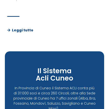
Leggi tutto
Il Sistema
Acli Cuneo
In Provincia di Cuneo il Sistema ACLI conta più
di 37.000 soci e circa 260 Circoli; oltre alla Sede
provinciale di Cuneo ha 7 uffici zonali (Alba, Bra,
Fossano, Mondovì, Saluzzo, Savigliano e Cuneo
Movi)...