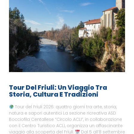
Tour Del Friuli: Un Viaggio Tra
Storia, Cultura E Tradizioni
Tour del Friuli 2026: quattro giorni tra arte, storia,
natura e sapori autentici La sezione ricreativa ASD
Bocciofila Centallese “Circolo ACLI”, in collaborazione
con il Centro Turistico ACLI, organizza un affascinante
viaggio alla scoperta del Friuli.
Dal 5 all’8 settembre