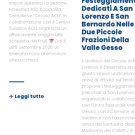
Festeggiament
sapori autentici La sezione
Dedicati A San
ricreativa ASD Bocciofila
Lorenzo E San
Centallese “Circolo ACLI”, in
collaborazione con il Centro
Bernardo Nelle
Turistico ACLI, organizza un
Due Piccole
affascinante viaggio alla
Frazioni Della
scoperta del Friuli.
Dal 5
Valle Gesso
all’8 settembre 2026 Un
itinerario ricco di emozioni
che toccherà
Il direttivo del Circolo Acl
Lorenzo e Desertetto Aps
giunto al suo undicesim
anno di attività sul territo
propone i festeggiament
patronali di San Lorenzo,
Leggi tutto
organizzati in collabora
con l’Unità Pastorale Val
Gesso, con il Comune di
Valdieri e con l’associaz
amici del Santuario dell
Madonna del Colletto. Il