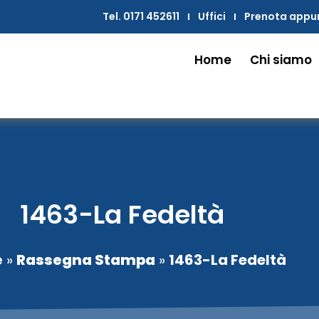
Tel. 0171 452611
Uffici
Prenota app
Home
Chi siamo
1463-La Fedeltà
e
»
Rassegna Stampa
»
1463-La Fedeltà