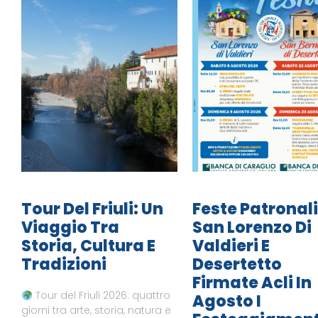
Tour Del Friuli: Un
Feste Patronali
Viaggio Tra
San Lorenzo Di
Storia, Cultura E
Valdieri E
Tradizioni
Desertetto
Firmate Acli In
Tour del Friuli 2026: quattro
Agosto I
giorni tra arte, storia, natura e