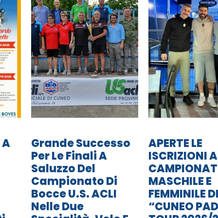
 A
Grande Successo
APERTE LE
Per Le Finali A
ISCRIZIONI A
Saluzzo Del
CAMPIONA
Campionato Di
MASCHILE E
Bocce U.S. ACLI
FEMMINILE D
Nelle Due
“CUNEO PAD