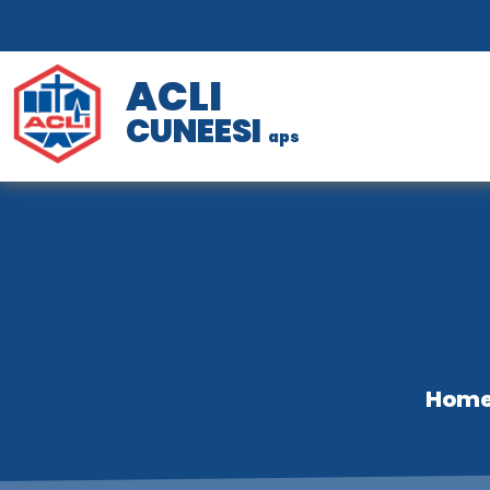
ACLI
CUNEESI
aps
Hom