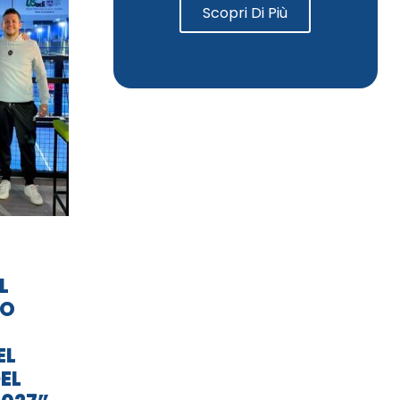
Scopri Di Più
L
TO
EL
EL