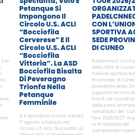
i
Specialità, Volo E
TOUR 2026/2
Petanque Si
ORGANIZZA
Impongono Il
PADELCNNE
Circolo U.S. ACLI
CON L’UNIO
“Bocciofila
SPORTIVA A
Cerverese” E Il
SEDE PROVIN
Circolo U.S. ACLI
DI CUNEO
“Bocciofila
i San
Padelcnnect con il 
Vittoria”. La ASD
,
della Città di Cune
Bocciofila Bisalta
o
l’Unione sportiva Ac
Di Peveragno
rio,
Provinciale di Cuneo
Trionfa Nella
i
presidente Attilio De
supporto tecnico del
Petanque
zione
Prov.li, nel coordin
Femminile
le
della parte amminist
nell’ambito del “Cu
Si è giocata lo scorso sabato
ione
Tour 2026/2027” or
1° agosto a Saluzzo, nel
a
la 5° edizione del
Circolo U.S. ACLI “Bocciofila La
Campionato maschi
Vittoria ASD”, la fase finale del