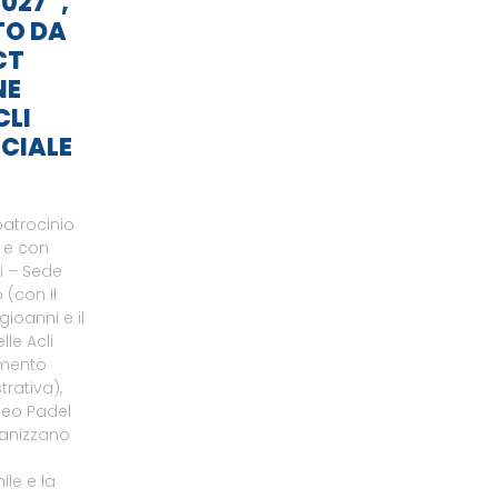
027”,
TO DA
CT
NE
CLI
CIALE
patrocinio
o e con
li – Sede
 (con il
gioanni e il
le Acli
amento
rativa),
neo Padel
ganizzano
le e la