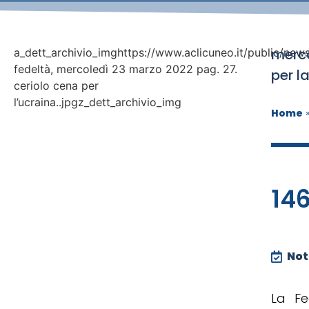
merco
a_dett_archivio_imghttps://www.aclicuneo.it/public/news
fedeltà, mercoledì 23 marzo 2022 pag. 27.
per l
ceriolo cena per
l’ucraina..jpgz_dett_archivio_img
Home
14
Noti
La Fe