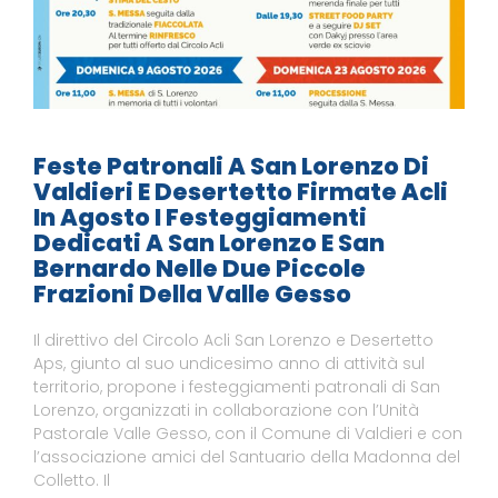
Feste Patronali A San Lorenzo Di
Valdieri E Desertetto Firmate Acli
In Agosto I Festeggiamenti
Dedicati A San Lorenzo E San
Bernardo Nelle Due Piccole
Frazioni Della Valle Gesso
Il direttivo del Circolo Acli San Lorenzo e Desertetto
Aps, giunto al suo undicesimo anno di attività sul
territorio, propone i festeggiamenti patronali di San
Lorenzo, organizzati in collaborazione con l’Unità
Pastorale Valle Gesso, con il Comune di Valdieri e con
l’associazione amici del Santuario della Madonna del
Colletto. Il