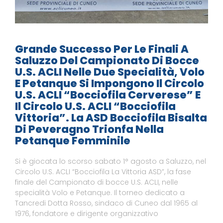
Grande Successo Per Le Finali A
Saluzzo Del Campionato Di Bocce
U.S. ACLI Nelle Due Specialità, Volo
E Petanque Si Impongono Il Circolo
U.S. ACLI “Bocciofila Cerverese” E
Il Circolo U.S. ACLI “Bocciofila
Vittoria”. La ASD Bocciofila Bisalta
Di Peveragno Trionfa Nella
Petanque Femminile
Si è giocata lo scorso sabato 1° agosto a Saluzzo, nel
Circolo U.S. ACLI “Bocciofila La Vittoria ASD”, la fase
finale del Campionato di bocce U.S. ACLI, nelle
specialità Volo e Petanque. Il torneo dedicato a
Tancredi Dotta Rosso, sindaco di Cuneo dal 1965 al
1976, fondatore e dirigente organizzativo