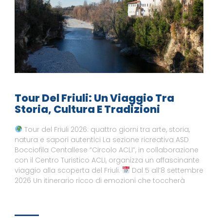
Tour Del Friuli: Un Viaggio Tra
Storia, Cultura E Tradizioni
Tour del Friuli 2026: quattro giorni tra arte, storia,
natura e sapori autentici La sezione ricreativa ASD
Bocciofila Centallese “Circolo ACLI”, in collaborazione
con il Centro Turistico ACLI, organizza un affascinante
viaggio alla scoperta del Friuli.
Dal 5 all’8 settembre
2026 Un itinerario ricco di emozioni che toccherà