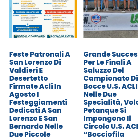
Feste Patronali A
Grande Succes
San Lorenzo Di
Per Le Finali A
Valdieri E
Saluzzo Del
Desertetto
Campionato Di
Firmate Acli In
Bocce U.S. ACLI
Agosto I
Nelle Due
Festeggiamenti
Specialità, Vol
Dedicati A San
Petanque Si
Lorenzo E San
Impongono Il
Bernardo Nelle
Circolo U.S. AC
Due Piccole
“Bocciofila