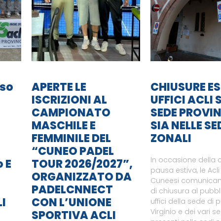
so
APERTE LE
CHIUSURE ES
ISCRIZIONI AL
UFFICI ACLI S
CAMPIONATO
SEDE PROVIN
MASCHILE E
SIA NELLE SE
FEMMINILE DEL
ZONALI
“CUNEO PADEL
In occasione della
o E
TOUR 2026/2027”,
pausa estiva, le Acli
ORGANIZZATO DA
Cuneesi comunicano
PADELCNNECT
di chiusura al pubbl
LI
CON L’UNIONE
uffici della sede di 
Virginio e dei vari ser
SPORTIVA ACLI