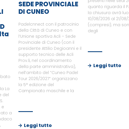
presenti nelle sedi z
SEDE PROVINCIALE
quanto riguarda il
LI
DI CUNEO
la chiusura avrà lu
10/08/2026 al 21/08
Padelcnnect con il patrocinio
(compresi); ma sono
SD
della Città di Cuneo e con
degli
lta
l’Unione sportiva Acli – Sede
Provinciale di Cuneo (con il
presidente Attilio Degioanni e il
supporto tecnico delle Acli
Prov.li, nel coordinamento
Leggi tutto
della parte amministrativa),
nell’ambito del “Cuneo Padel
abato
Tour 2026/2027” organizzano
la 5° edizione del
ila La
Campionato maschile e la
e del
S.
o e
cato a
indaco
Leggi tutto
,