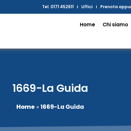
Tel. 0171 452611
Uffici
Prenota app
Home
Chi siamo
1669-La Guida
Home
»
1669-La Guida