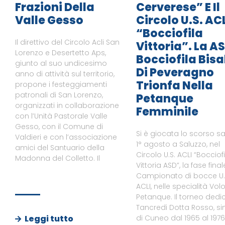
Frazioni Della
Cerverese” E Il
Valle Gesso
Circolo U.S. AC
“Bocciofila
Il direttivo del Circolo Acli San
Vittoria”. La A
Lorenzo e Desertetto Aps,
Bocciofila Bisa
giunto al suo undicesimo
Di Peveragno
anno di attività sul territorio,
Trionfa Nella
propone i festeggiamenti
patronali di San Lorenzo,
Petanque
organizzati in collaborazione
Femminile
con l’Unità Pastorale Valle
Gesso, con il Comune di
Si è giocata lo scorso s
Valdieri e con l’associazione
1° agosto a Saluzzo, nel
amici del Santuario della
Circolo U.S. ACLI “Bocciof
Madonna del Colletto. Il
Vittoria ASD”, la fase final
Campionato di bocce U.
ACLI, nelle specialità Vol
Petanque. Il torneo dedi
Tancredi Dotta Rosso, s
Leggi tutto
di Cuneo dal 1965 al 1976