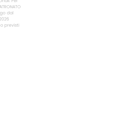
onali. Per
 PATRONATO
ogo dal
/2026
 previsti