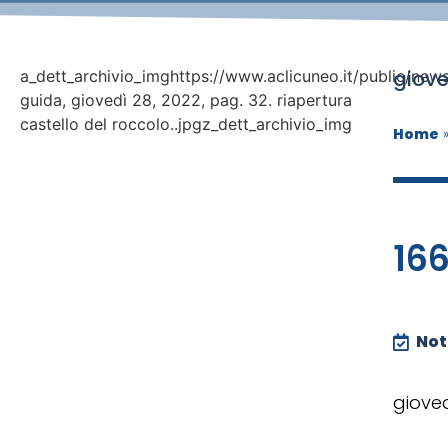
giove
a_dett_archivio_imghttps://www.aclicuneo.it/public/news
guida, giovedì 28, 2022, pag. 32. riapertura
castello del roccolo..jpgz_dett_archivio_img
Home
16
Noti
gioved