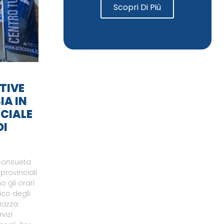
Scopri Di Più
TIVE
IA IN
CIALE
DI
 consueta
 provinciali
 gli orari
ico degli
piazza
vizi