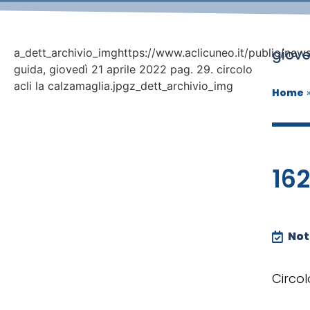
giove
a_dett_archivio_imghttps://www.aclicuneo.it/public/news
guida, giovedì 21 aprile 2022 pag. 29. circolo
acli la calzamaglia.jpgz_dett_archivio_img
Home
16
Noti
Circol