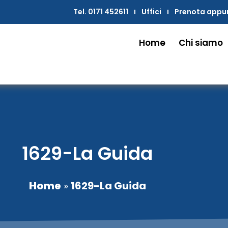
Tel. 0171 452611
Uffici
Prenota app
Home
Chi siamo
1629-La Guida
Home
»
1629-La Guida