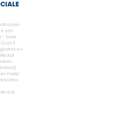
CIALE
patrocinio
o e con
li – Sede
 (con il
gioanni e il
le Acli
amento
rativa),
neo Padel
ganizzano
le e la