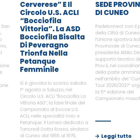
Cerverese” E Il
SEDE PROVIN
Circolo U.S. ACLI
DI CUNEO
“Bocciofila
i San
Padelcnnect con il 
Vittoria”. La ASD
,
della Città di Cune
Bocciofila Bisalta
o
l’Unione sportiva Ac
Di Peveragno
rio,
Provinciale di Cuneo
Trionfa Nella
i
presidente Attilio De
supporto tecnico del
Petanque
zione
Prov.li, nel coordin
Femminile
le
della parte amminist
nell’ambito del “Cu
Si è giocata lo scorso sabato
ione
Tour 2026/2027” or
1° agosto a Saluzzo, nel
a
la 5° edizione del
Circolo U.S. ACLI “Bocciofila La
Campionato maschi
Vittoria ASD”, la fase finale del
Campionato di bocce U.S.
ACLI, nelle specialità Volo e
Petanque. Il torneo dedicato a
Tancredi Dotta Rosso, sindaco
Leggi tutto
di Cuneo dal 1965 al 1976,