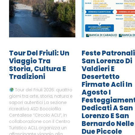
Tour Del Friuli: Un
Feste Patronali
Viaggio Tra
San Lorenzo Di
Storia, Cultura E
Valdieri E
Tradizioni
Desertetto
Firmate Acli In
Tour del Friuli 2026: quattro
Agosto I
giorni tra arte, storia, natura e
Festeggiament
sapori autentici La sezione
Dedicati A San
ricreativa ASD Bocciofila
Lorenzo E San
Centallese “Circolo ACLI”, in
collaborazione con il Centro
Bernardo Nelle
Turistico ACLI, organizza un
Due Piccole
affascinante viaggio alla