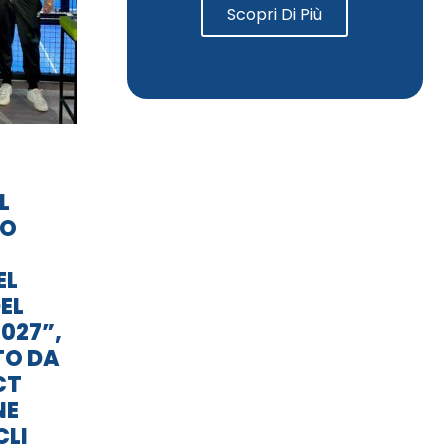
Scopri Di Più
L
TO
EL
EL
027”,
TO DA
CT
NE
CLI