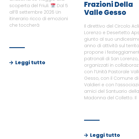
Frazioni Della
scoperta del Friuli.
Dal 5
Valle Gesso
all’8 settembre 2026 Un
itinerario ricco di emozioni
che toccherà
Il direttivo del Circolo Acl
Lorenzo e Desertetto Aps
giunto al suo undicesim
anno di attività sul territo
propone i festeggiament
patronali di San Lorenzo,
Leggi tutto
organizzati in collabora
con l’Unità Pastorale Val
Gesso, con il Comune di
Valdieri e con l’associaz
amici del Santuario dell
Madonna del Colletto. Il
Leggi tutto