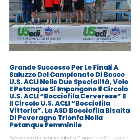
Grande Successo Per Le Finali A
Saluzzo Del Campionato Di Bocce
U.S. ACLI Nelle Due Specialità, Volo
E Petanque Si Impongono Il Circolo
U.S. ACLI “Bocciofila Cerverese” E
Il Circolo U.S. ACLI “Bocciofila
Vittoria”. La ASD Bocciofila Bisalta
Di Peveragno Trionfa Nella
Petanque Femminile
Si è giocata lo scorso sabato 1° agosto a Saluzzo, nel