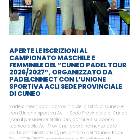
APERTE LE ISCRIZIONI AL
CAMPIONATO MASCHILE E
FEMMINILE DEL “CUNEO PADEL TOUR
2026/2027”, ORGANIZZATO DA
PADELCNNECT CON L’UNIONE
SPORTIVA ACLI SEDE PROVINCIALE
DI CUNEO
Padelcnnect con il patrocinio della Città di Cuneo e
con l’Unione sportiva Acli – Sede Provinciale di Cuneo
(con il presidente Attilio Degioanni e il supporto
tecnico delle Acli Prov.li, nel coordinamento della
parte amministrativa), nell’ambito del “Cuneo Padel
Tour 2026/2027” organizzano la 5° edizione del