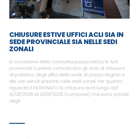
CHIUSURE ESTIVE UFFICI ACLI SIA IN
SEDE PROVINCIALE SIA NELLE SEDI
ZONALI
In occasione della consueta pausa estiva, le Acli
provinciali Cuneesi comunicano gli orari di chiusura
al pubblico degli uffici della sede di piazza Virginio e
dei vari servizi presenti nelle sedi zonali. Per quanto
riguarda il PATRONATO la chiusura avrà luogo dal
10/08/2026 al 21/08/2026 (compresi); ma sono previsti
degli