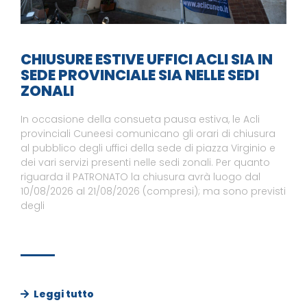
CHIUSURE ESTIVE UFFICI ACLI SIA IN
SEDE PROVINCIALE SIA NELLE SEDI
ZONALI
In occasione della consueta pausa estiva, le Acli
provinciali Cuneesi comunicano gli orari di chiusura
al pubblico degli uffici della sede di piazza Virginio e
dei vari servizi presenti nelle sedi zonali. Per quanto
riguarda il PATRONATO la chiusura avrà luogo dal
10/08/2026 al 21/08/2026 (compresi); ma sono previsti
degli
Leggi tutto