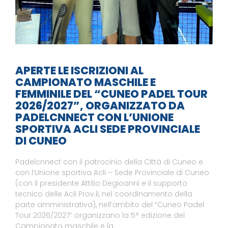
APERTE LE ISCRIZIONI AL
CAMPIONATO MASCHILE E
FEMMINILE DEL “CUNEO PADEL TOUR
2026/2027”, ORGANIZZATO DA
PADELCNNECT CON L’UNIONE
SPORTIVA ACLI SEDE PROVINCIALE
DI CUNEO
Padelcnnect con il patrocinio della Città di Cuneo e
con l’Unione sportiva Acli – Sede Provinciale di Cuneo
(con il presidente Attilio Degioanni e il supporto
tecnico delle Acli Prov.li, nel coordinamento della
parte amministrativa), nell’ambito del “Cuneo Padel
Tour 2026/2027” organizzano la 5° edizione del
Campionato maschile e la