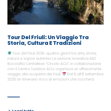
Tour Del Friuli: Un Viaggio Tra
Storia, Cultura E Tradizioni
Tour del Friuli 2026: quattro giorni tra arte, storia,
natura e sapori autentici La sezione ricreativa ASD
Bocciofila Centallese “Circolo ACLI”, in collaborazione
con il Centro Turistico ACLI, organizza un affascinante
viaggio alla scoperta del Friuli.
Dal 5 all’8 settembre
2026 Un itinerario ricco di emozioni che toccherà