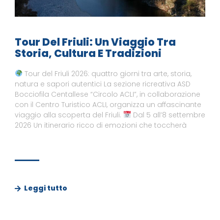
Tour Del Friuli: Un Viaggio Tra
Storia, Cultura E Tradizioni
Tour del Friuli 2026: quattro giorni tra arte, storia,
natura e sapori autentici La sezione ricreativa ASD
Bocciofila Centallese “Circolo ACLI”, in collaborazione
con il Centro Turistico ACLI, organizza un affascinante
viaggio alla scoperta del Friuli.
Dal 5 all’8 settembre
2026 Un itinerario ricco di emozioni che toccherà
Leggi tutto