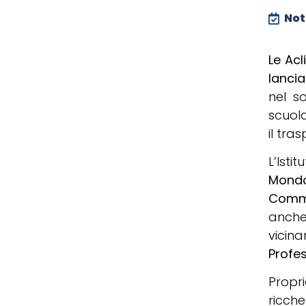
Noti
Le Acl
lancia
nel s
scuol
il tra
L’Istit
Mond
Comm
anche
vicina
Profes
Propr
ricch