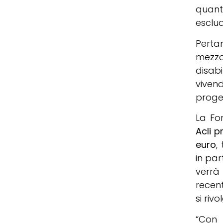
quant
esclud
Pertan
mezzo
disabi
vivend
proget
La Fo
Acli p
euro
,
in par
verrà
recen
si rivo
“Con l