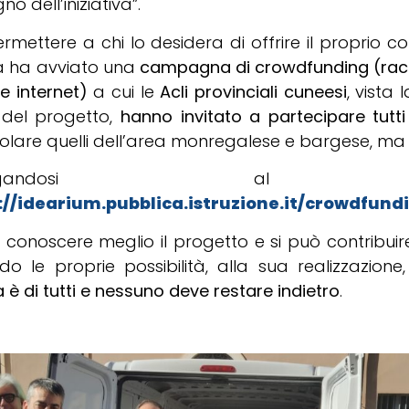
no dell’iniziativa”.
rmettere a chi lo desidera di offrire il proprio co
a ha avviato una
campagna di crowdfunding (racc
e internet)
a cui le
Acli provinciali cuneesi
, vista
à del progetto,
hanno invitato a partecipare tutti
olare quelli dell’area monregalese e bargese, ma 
ollegandosi al 
://idearium.pubblica.istruzione.it/crowdfund
 conoscere meglio il progetto e si può contribuir
do le proprie possibilità, alla sua realizzazion
 è di tutti e nessuno deve restare indietro
.