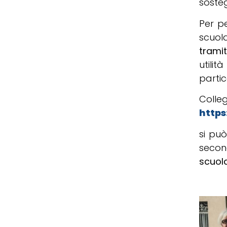
sosteg
Per pe
scuol
tramit
utilit
partic
C
https
si può
secon
scuola