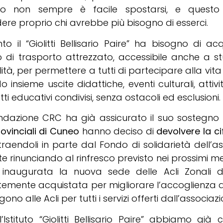
o non sempre è facile spostarsi, e questo 
ere proprio chi avrebbe più bisogno di esserci.
to il “Giolitti Bellisario Paire” ha bisogno di ac
 di trasporto attrezzato, accessibile anche a s
lità, per permettere a tutti di partecipare alla vita
o insieme uscite didattiche, eventi culturali, attivi
ti educativi condivisi, senza ostacoli ed esclusioni.
ndazione CRC ha già assicurato il suo sostegno
rovinciali di Cuneo
hanno deciso di
devolvere la ci
 traendoli in parte dal Fondo di solidarietà dell’a
te rinunciando al rinfresco previsto nei prossimi m
 inaugurata la nuova sede delle Acli Zonali d
temente acquistata per migliorare l’accoglienza d
lgono alle Acli per tutti i servizi offerti dall’associaz
’Istituto “Giolitti Bellisario Paire” abbiamo già 