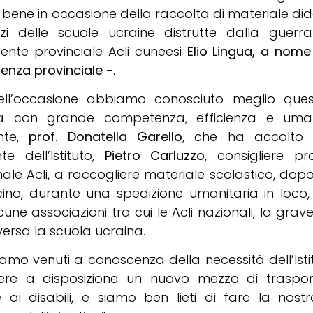
bene in occasione della raccolta di materiale dida
zi delle scuole ucraine distrutte dalla guerra
dente provinciale Acli cuneesi
Elio Lingua, a nome 
denza provinciale
-.
ell’occasione abbiamo conosciuto meglio ques
ta con grande competenza, efficienza e uman
ente,
prof. Donatella Garello
, che ha accolto l’
te dell’Istituto,
Pietro Carluzzo
, consigliere pr
ale Acli, a raccogliere materiale scolastico, dopo
cino, durante una spedizione umanitaria in loco
une associazioni tra cui le Acli nazionali, la grav
 versa la scuola ucraina.
amo venuti a conoscenza della necessità dell’Isti
ere a disposizione un nuovo mezzo di traspo
 ai disabili, e siamo ben lieti di fare la nost