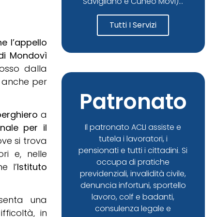
Savigliano e Cuneo Movi)...
Tutti I Servizi
e l’appello
” di Mondovì
osso dalla
o anche per
Patronato
lberghiero
a
onale per il
Il patronato ACLI assiste e
tutela i lavoratori, i
ove si trova
pensionati e tutti i cittadini. Si
ri e, nelle
occupa di pratiche
e l’
Istituto
previdenziali, invalidità civile,
denuncia infortuni, sportello
lavoro, colf e badanti,
esenta una
consulenza legale e
ficoltà, in