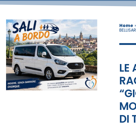
Home
BELLISA
LE
RA
“GI
MO
DI