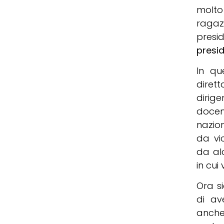
molto 
ragaz
presi
presi
In qu
diret
dirig
docen
nazion
da vi
da alc
in cui
Ora si
di av
anche