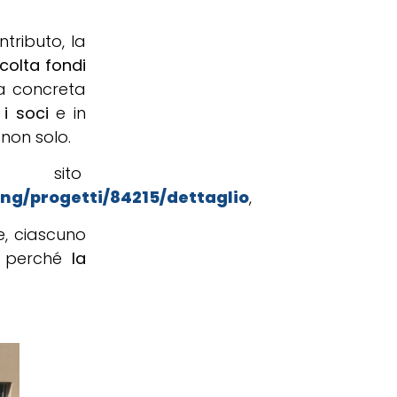
ntributo, la
olta fondi
 la concreta
 i soci
e in
non solo.
sito
ing/progetti/84215/dettaglio
,
e, ciascuno
e, perché
la