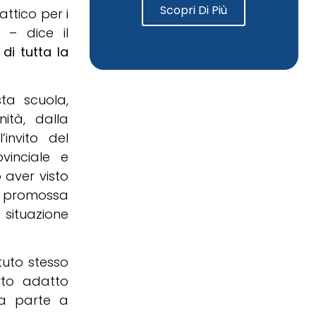
Scopri Di Più
ttico per i
 – dice il
di tutta la
ta scuola,
ità, dalla
invito del
ovinciale e
 aver visto
, promossa
e situazione
tuto stesso
rto adatto
ra parte a