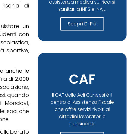
assistenza medica sui ricorsi
rischia di
sanitari a INPS e INAIL.
Scopri Di Più
quistare un
tudenti con
 scolastica,
tà sportive,
 e
anche le
CAF
fra di 2.000
ssociazione,
esi, quando
Il CAF delle Acli Cuneesi è il
centro di Assistenza Fiscale
i Mondovì,
che offre servizi rivolti ai
ei soci che
cittadini lavoratori e
ione.
pensionati.
collaborato