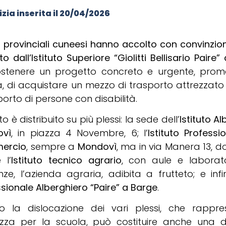
zia inserita il
20/04/2026
i provinciali cuneesi hanno accolto con convinzion
to dall’Istituto Superiore “Giolitti Bellisario Paire
ostenere un progetto concreto e urgente, prom
a, di acquistare un mezzo di trasporto attrezzat
sporto di persone con disabilità.
uto è distribuito su più plessi: la sede dell’
Istituto A
ovì
, in piazza 4 Novembre, 6; l’
Istituto Professi
ercio
, sempre a
Mondovì
, ma in via Manera 13, d
 l’
Istituto tecnico agrario
, con aule e laborato
nze, l’azienda agraria, adibita a frutteto; e infin
sionale Alberghiero “Paire” a Barge
.
io la dislocazione dei vari plessi, che rappr
ezza per la scuola, può costituire anche una dif