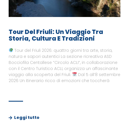
Tour Del Friuli: Un Viaggio Tra
Storia, Cultura E Tradizioni
Tour del Friuli 2026: quattro giorni tra arte, storia,
natura e sapori autentici La sezione ricreativa ASD
Bocciofila Centallese “Circolo ACLI”, in collaborazione
con il Centro Turistico ACLI, organizza un affascinante
viaggio alla scoperta del Friuli.
Dal 5 all’8 settembre
2026 Un itinerario ricco di emozioni che toccherà
Leggi tutto