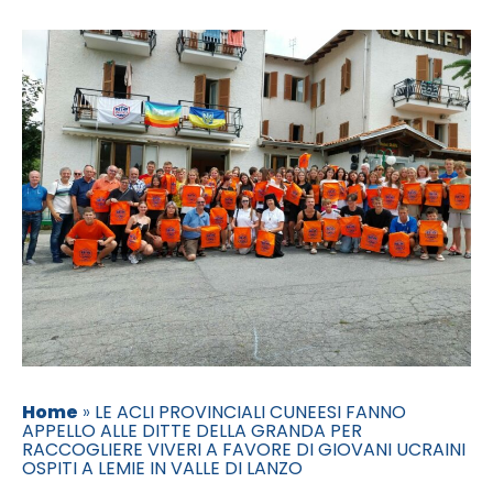
Home
»
LE ACLI PROVINCIALI CUNEESI FANNO
APPELLO ALLE DITTE DELLA GRANDA PER
RACCOGLIERE VIVERI A FAVORE DI GIOVANI UCRAINI
OSPITI A LEMIE IN VALLE DI LANZO