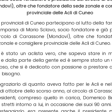
dovì), oltre che fondatore della sede zonale e con
provinciale delle Acli di Cuneo
i provinciali di Cuneo partecipano al lutto della fa
omparsa di Mario Sclavo, socio fondatore e già 
ircolo di Carassone (Mondovì), oltre che fondat
onale e consigliere provinciale delle Acli di Cuneo.
 è stato un aclista vero, che sapeva stare in m
 e dalla parte della gente ed è sempre stato un 
oso, che si è dedicato con passione a prestare a
 bisogno.
ngraziarlo di quanto aveva fatto per le Acli e nelle
i ottobre dello scorso anno, al circolo di Carass
esidenti, compreso quello in carica, Domenico Ber
stretti intorno a lui, in occasione dei suoi 90 anni
esteggiarlo, era presente anche il presidente p