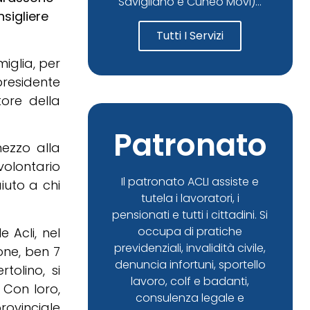
Savigliano e Cuneo Movi)...
sigliere
Tutti I Servizi
miglia, per
presidente
ore della
Patronato
ezzo alla
volontario
Il patronato ACLI assiste e
iuto a chi
tutela i lavoratori, i
pensionati e tutti i cittadini. Si
occupa di pratiche
 Acli, nel
previdenziali, invalidità civile,
one, ben 7
denuncia infortuni, sportello
tolino, si
lavoro, colf e badanti,
. Con loro,
consulenza legale e
rovinciale