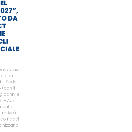
EL
027”,
TO DA
CT
NE
CLI
CIALE
patrocinio
o e con
li – Sede
 (con il
gioanni e il
le Acli
amento
rativa),
neo Padel
ganizzano