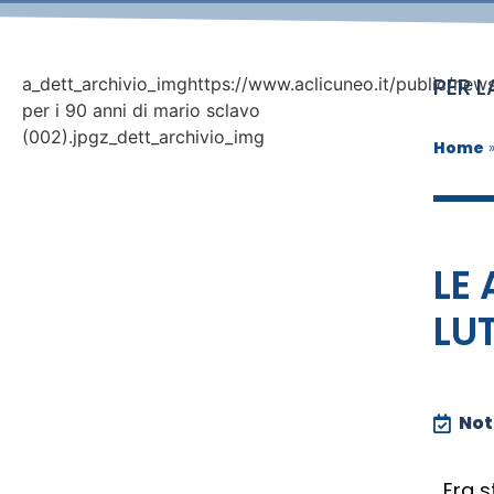
PER 
a_dett_archivio_imghttps://www.aclicuneo.it/public/news
per i 90 anni di mario sclavo
(002).jpgz_dett_archivio_img
Home
LE 
LU
Noti
Era s