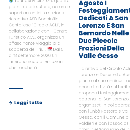
Tour del Friuli 2026: quattro
Agosto I
giorni tra arte, storia, natura e
Festeggiament
sapori autentici La sezione
Dedicati A San
ricreativa ASD Bocciofila
Lorenzo E San
Centallese “Circolo ACLI”, in
collaborazione con il Centro
Bernardo Nelle
Turistico ACLI, organizza un
Due Piccole
affascinante viaggio alla
Frazioni Della
scoperta del Friuli.
Dal 5
Valle Gesso
all’8 settembre 2026 Un
itinerario ricco di emozioni
che toccherà
Il direttivo del Circolo Acl
Lorenzo e Desertetto Aps
giunto al suo undicesim
anno di attività sul territo
propone i festeggiament
patronali di San Lorenzo,
Leggi tutto
organizzati in collabora
con l’Unità Pastorale Val
Gesso, con il Comune di
Valdieri e con l’associaz
amici del Santuario dell