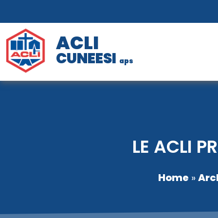
ACLI
CUNEESI
aps
LE ACLI P
Home
»
Arc