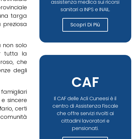
assistenza medica sui ricorsi
rovinciale
sanitari a INPS e INAIL.
una targa
a preziosa
Scopri Di Più
 non solo
 tutta la
roso, che
enze degli
CAF
famigliari
Il CAF delle Acli Cuneesi è il
 e sincere
centro di Assistenza Fiscale
rio, certi
che offre servizi rivolti ai
a comunità
cittadini lavoratori e
pensionati.