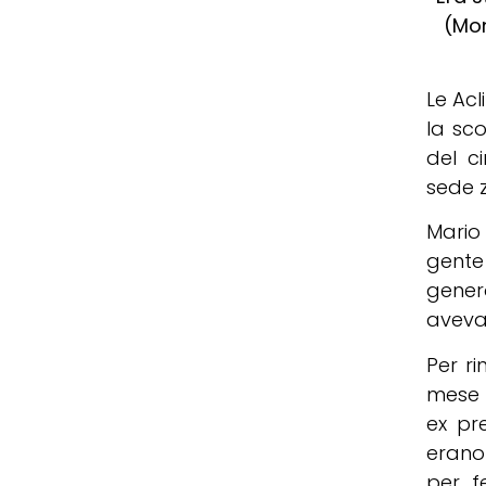
(Mon
Le Acl
la sc
del c
sede z
Mario
gente
gener
aveva
Per ri
mese d
ex pr
erano 
per f