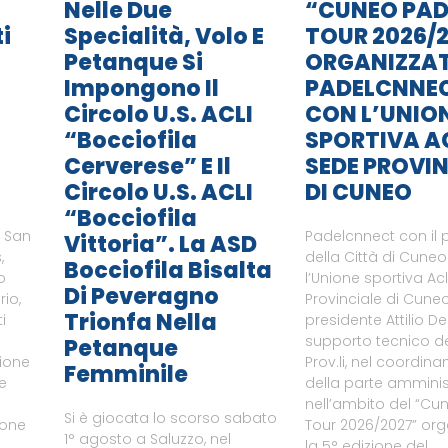
Nelle Due
“CUNEO PAD
i
Specialità, Volo E
TOUR 2026/2
Petanque Si
ORGANIZZA
Impongono Il
PADELCNNE
Circolo U.S. ACLI
CON L’UNIO
“Bocciofila
SPORTIVA A
Cerverese” E Il
SEDE PROVIN
Circolo U.S. ACLI
DI CUNEO
“Bocciofila
i San
Padelcnnect con il 
Vittoria”. La ASD
,
della Città di Cune
Bocciofila Bisalta
o
l’Unione sportiva Ac
Di Peveragno
rio,
Provinciale di Cuneo
Trionfa Nella
i
presidente Attilio De
supporto tecnico del
Petanque
zione
Prov.li, nel coordin
Femminile
le
della parte amminist
nell’ambito del “Cu
Si è giocata lo scorso sabato
ione
Tour 2026/2027” or
1° agosto a Saluzzo, nel
a
la 5° edizione del