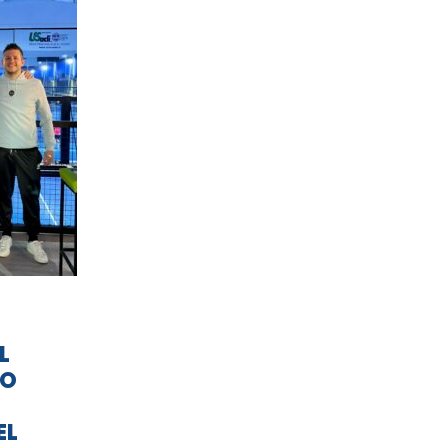
L
TO
EL