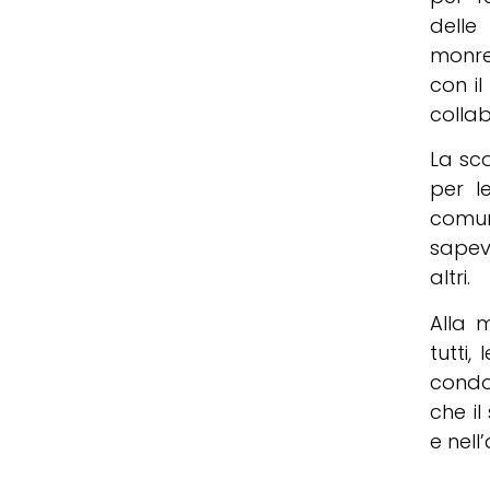
delle
monre
con il
collab
La sc
per l
comun
sapev
altri.
Alla m
tutti,
condog
che i
e nell