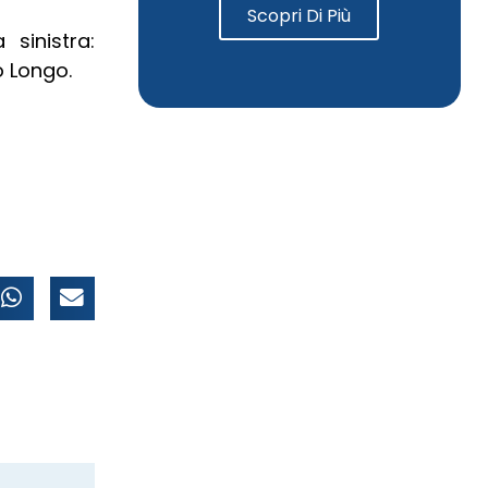
Scopri Di Più
sinistra:
o Longo.