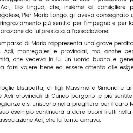
 Acli, Elio Lingua, che, insieme al consigliere p
galese, Pier Mario Longo, gli aveva consegnato 
 ringraziamento più sentito per l’impegno e per l
orazione da lui prestata all’associazione.
omparsa di Mario rappresenta una grave perdita
e Acli, monregalesi e provinciali, ma anche per
ità, che vedeva in lui un uomo buono e gene
a farsi volere bene ed essere attento alle esig
oglie Elisabetta, ai figli Massimo e Simona e ai 
 le Acli provinciali di Cuneo porgono le più sentite
lianze e si uniscono nella preghiera per il caro Ma
l suo esempio continuerà a dare buoni frutti nell
’associazione Acli, che lui tanto amava.