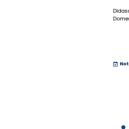
Didas
Domeni
Noti