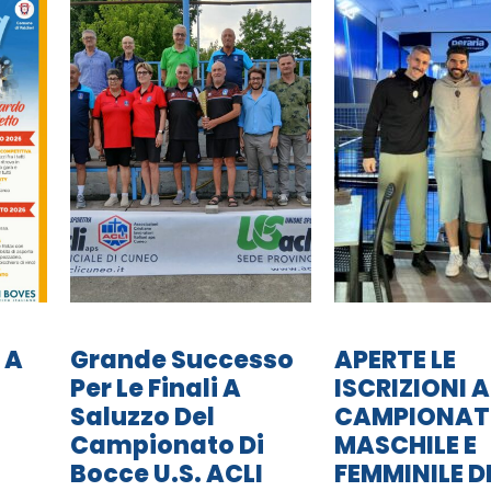
 A
Grande Successo
APERTE LE
Per Le Finali A
ISCRIZIONI A
Saluzzo Del
CAMPIONA
Campionato Di
MASCHILE E
Bocce U.S. ACLI
FEMMINILE D